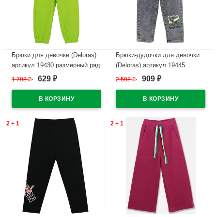
Брюки для девочки (Deloras)
Брюки-дудочки для девочки
артикул 19430 размерный ряд
(Deloras) артикул 19445
26/98-32/128 цвет салатовый
размерный ряд 26/98-32/128
629
909
1 798
₽
2 598
₽
₽
₽
цвет серый
В наличии
В наличии
2 + 1
2 + 1