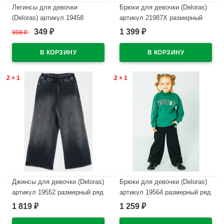
Легинсы для девочки
Брюки для девочки (Deloras)
(Deloras) артикул 19458
артикул 21987Х размерный
размерный ряд 26/98-32/128
ряд 26/98-32/128 цвет
349
1 399
998
₽
₽
₽
цвет черный
Т.Фуксия
В наличии
В наличии
2 + 1
2 + 1
Джинсы для девочки (Deloras)
Брюки для девочки (Deloras)
артикул 19552 размерный ряд
артикул 19564 размерный ряд
26/98-32/128 цвет черный
26/98-32/128 цвет черный
1 819
1 259
₽
₽
В наличии
В наличии