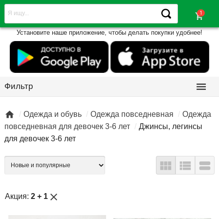
shopping_cart
Установите наше приложение, чтобы делать покупки удобнее!

Фильтр

Одежда и обувь
Одежда повседневная
Одежда
повседневная для девочек 3-6 лет
Джинсы, легинсы
для девочек 3-6 лет



close
Акция:
2 + 1