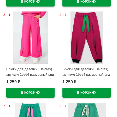
2 + 1
2 + 1
Брюки для девочки (Deloras)
Брюки для девочки (Deloras)
артикул 19564 размерный ряд
артикул 19554 размерный ряд
26/98-32/128 цвет фуксия
26/98-32/128 цвет фуксия
1 259
1 259
₽
₽
В наличии
В наличии
2 + 1
2 + 1