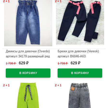
2 + 1
2 + 1
Джинсы для девочки (Overdo)
Брюки для девочки (Veresk)
артикул 34179 размерный ряд
артикул B6046-A63
24/92-98/110 цвет синий
размерный ряд 28/104-34/134
629
629
1 798
₽
1 798
₽
₽
₽
цвет темно-синий
В наличии
В наличии
2 + 1
2 + 1