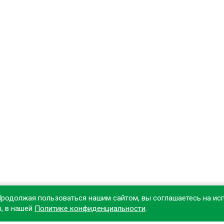
Продолжая пользоваться нашим сайтом, вы соглашаетесь на ис
ы, в нашей
Политике конфиденциальности
.
овите наше приложение, чтобы делать покупки удобнее!