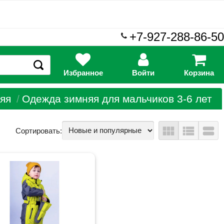
+7-927-288-86-50
Избранное
Войти
Корзина
яя
Одежда зимняя для мальчиков 3-6 лет
view_module
view_list
view_stream
Сортировать: