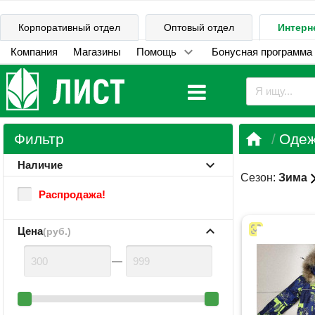
Корпоративный отдел
Оптовый отдел
Интерн
Компания
Магазины
Помощь
Бонусная программа

Фильтр
Одеж
Наличие
cl
Сезон:
Зима
Распродажа!
Цена
(руб.)
—