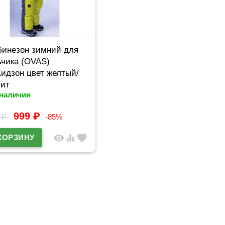
инезон зимний для
чика (OVAS)
Кидзон цвет желтый/
фит
 наличии
999
₽
2
₽
-85%
visibility
equalizer
favorite