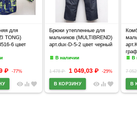
няя для
Брюки утепленные для
Комб
ZI TONG)
мальчиков (MULTIBREND)
маль
8516-6 цвет
арт.dux-D-5-2 цвет черный
арт.
гра
и
В наличии
В
99
₽
1 049,03
₽
-77%
1 478
₽
-29%
7 05
visibility
equalizer
favorite
visibility
equalizer
favorite