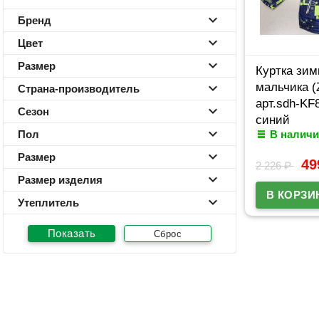
Бренд
Цвет
Размер
Куртка зим
мальчика (
Страна-производитель
арт.sdh-KF
Сезон
синий
Пол
В наличи
Размер
4
2 226
₽
Размер изделия
Утеплитель
Сброс