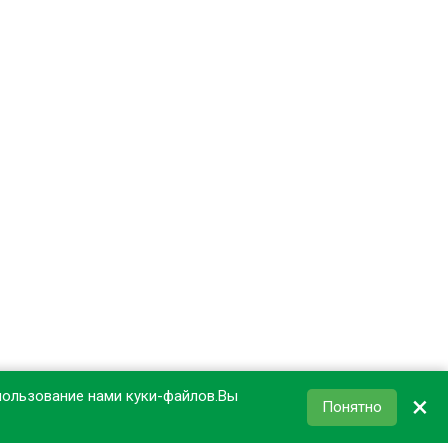
пользование нами куки-файлов.Вы
×
Понятно
КОРЗИНА
0
₽