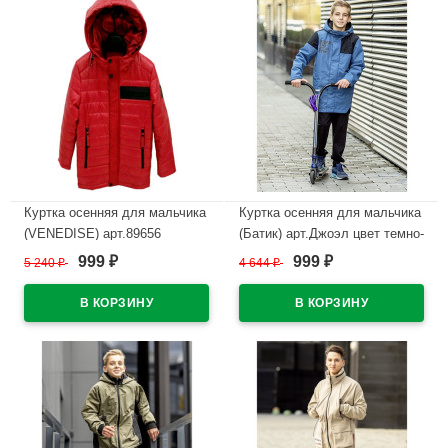
Куртка осенняя для мальчика
Куртка осенняя для мальчика
(VENEDISE) арт.89656
(Батик) арт.Джоэл цвет темно-
размерный ряд 36/140-44/170
синий
999
999
5 240
₽
4 644
₽
₽
₽
цвет красный
В наличии
В наличии