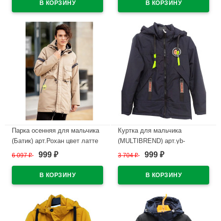
Парка осенняя для мальчика
Куртка для мальчика
(Батик) арт.Рохан цвет латте
(MULTIBREND) арт.yb-
YY2322-1 размерный ряд
999
999
6 097
₽
3 704
₽
₽
₽
В наличии
32/128-40/152 цвет синий
В наличии