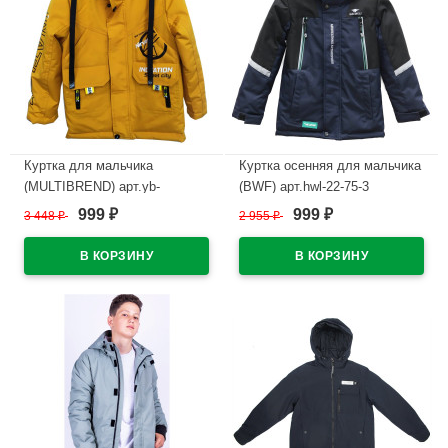
Куртка для мальчика
Куртка осенняя для мальчика
(MULTIBREND) арт.yb-
(BWF) арт.hwl-22-75-3
YY2232-1 размерный ряд
размерный ряд 32/128-40/152
999
999
3 448
₽
2 955
₽
₽
₽
28/110-34/134 цвет желтый
цвет синий
В наличии
В наличии