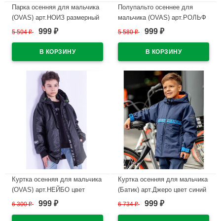
Парка осенняя для мальчика
Полупальто осеннее для
(OVAS) арт.НОИЗ размерный
мальчика (OVAS) арт.РОЛЬФ
ряд 32/122-34/140 цвет хаки
цвет черный
999
999
5 504
₽
5 580
₽
₽
₽
В наличии
В наличии
Куртка осенняя для мальчика
Куртка осенняя для мальчика
(OVAS) арт.НЕЙБО цвет
(Батик) арт.Джеро цвет синий
черный
999
999
6 300
₽
6 734
₽
₽
₽
В наличии
В наличии