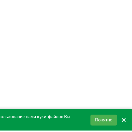
пользование нами куки-файлов.Вы
×
Понятно
КОРЗИНА
0
₽