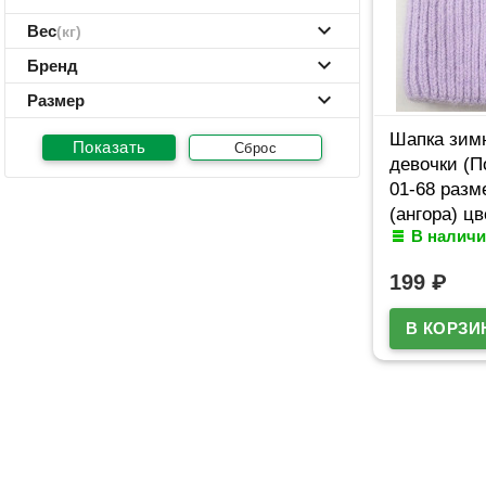
Вес
(кг)
Бренд
Размер
Шапка зим
Сброс
девочки (П
01-68 разм
(ангора) цв
В наличи
ассортиме
199
₽