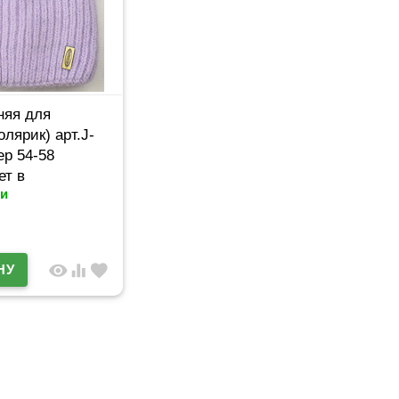
няя для
олярик) арт.J-
ер 54-58
ет в
и
нте
visibility
equalizer
favorite