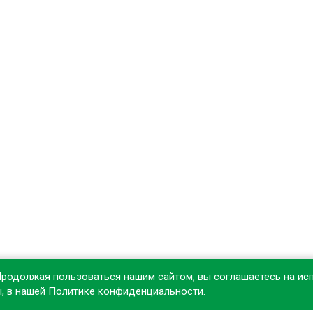
Продолжая пользоваться нашим сайтом, вы соглашаетесь на ис
ы, в нашей
Политике конфиденциальности
.
овите наше приложение, чтобы делать покупки удобнее!