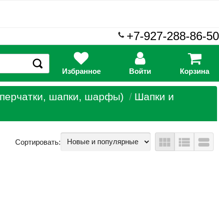
+7-927-288-86-50
Избранное
Войти
Корзина
перчатки, шапки, шарфы)
Шапки и
view_module
view_list
view_stream
Сортировать: