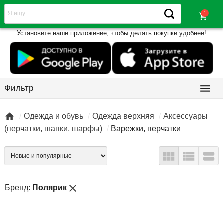
shopping_cart
Установите наше приложение, чтобы делать покупки удобнее!

Фильтр

Одежда и обувь
Одежда верхняя
Аксессуары
(перчатки, шапки, шарфы)
Варежки, перчатки



close
Бренд:
Полярик