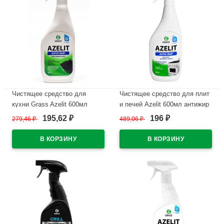
Чистящее средство для
Чистящее средство для плит
кухни Grass Azelit 600мл
и печей Azelit 600мл антижир
Казан курок арт.125375
курок Grass арт.218600
195,62
196
279,46
₽
489,06
₽
₽
₽
В наличии
В наличии