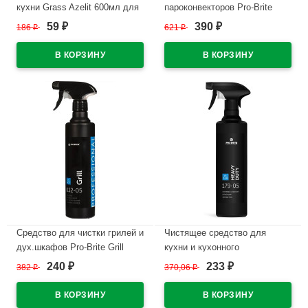
кухни Grass Azelit 600мл для
пароконвекторов Pro-Brite
камня курок арт.125643
Amol Professional 500мл курок
59
390
186
₽
621
₽
₽
₽
арт.298-05 (Ст.12)
В наличии
В наличии
Средство для чистки грилей и
Чистящее средство для
дух.шкафов Pro-Brite Grill
кухни и кухонного
Professional 500мл курок
оборудования Pro-Brite Heavy
240
233
382
₽
370,06
₽
₽
₽
арт.032-05 (Ст.12)
Duty 500мл курок арт.179-05
(Ст.12)
В наличии