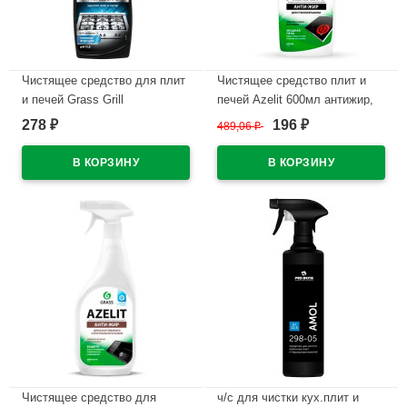
Чистящее средство для плит
Чистящее средство плит и
и печей Grass Grill
печей Azelit 600мл антижир,
Professional 600мл антижир
для стеклокерамики курок
278
196
₽
489,06
₽
₽
курок арт.125470
Grass арт.125642
В наличии
В наличии
Чистящее средство для
ч/с для чистки кух.плит и