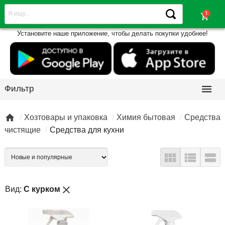
shopping_cart
Установите наше приложение, чтобы делать покупки удобнее!

Фильтр

Хозтовары и упаковка
Химия бытовая
Средства
чистящие
Средства для кухни



close
Вид:
С курком