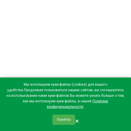
Мы используем куки-файлы (cookies) для вашего
удобства.Продолжая пользоваться нашим сайтом, вы соглашаетесь
на использование нами куки-файлов.Вы можете узнать больше о том,
как мы используем куки-файлы, в нашей
Политике
конфиденциальности
.
×
Понятно
qr_code
home
favorite
verified
person
Главная
Закладки
Мои купоны
Профиль