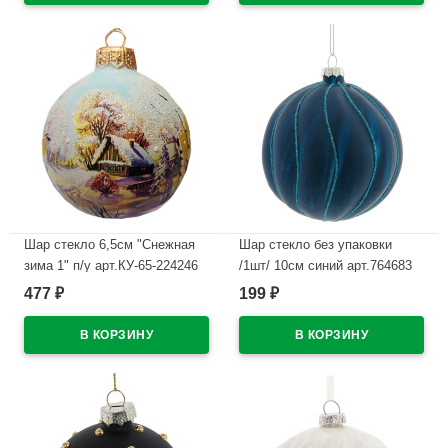
Шар стекло 6,5см "Снежная
Шар стекло без упаковки
зима 1" п/у арт.КУ-65-224246
/1шт/ 10см синий арт.764683
477
199
₽
₽
В наличии
В наличии