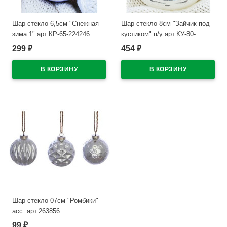
Шар стекло 6,5см "Снежная
Шар стекло 8см "Зайчик под
зима 1" арт.КР-65-224246
кустиком" п/у арт.КУ-80-
224025
299
454
₽
₽
В наличии
В наличии
Шар стекло 07см "Ромбики"
асс. арт.263856
99
₽