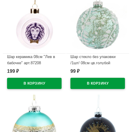
Шар керамика 08см "Лев в
Шар стекло без упаковки
бабочке" арт.87208
/1шт/ 08см цв.голубой
арт.754094
199
99
₽
₽
В наличии
В наличии