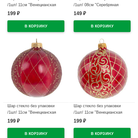
/1шт/ 11см "Венецианская
/1шт/ 08см "Серебряная
сетка" розовый арт.716128_7
сеточка" цв.розовый
199
149
₽
₽
арт.721305
В наличии
В наличии
Шар стекло без упаковки
Шар стекло без упаковки
/1шт/ 11см "Венецианская
/1шт/ 11см "Венецианская
сетка" красный арт.716128_6
сетка" красный арт.716128_5
199
199
₽
₽
В наличии
В наличии