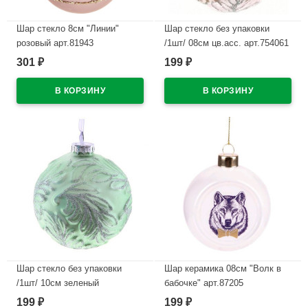
Шар стекло 8см "Линии"
Шар стекло без упаковки
розовый арт.81943
/1шт/ 08см цв.асс. арт.754061
301
199
₽
₽
В наличии
В наличии
Шар стекло без упаковки
Шар керамика 08см "Волк в
/1шт/ 10см зеленый
бабочке" арт.87205
арт.754062
199
199
₽
₽