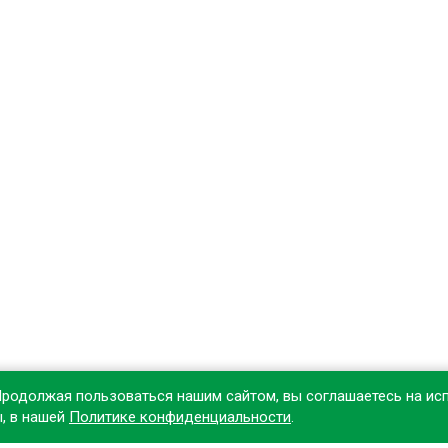
Продолжая пользоваться нашим сайтом, вы соглашаетесь на ис
ы, в нашей
Политике конфиденциальности
.
овите наше приложение, чтобы делать покупки удобнее!