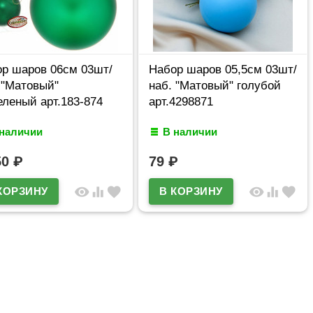
р шаров 06см 03шт/
Набор шаров 05,5см 03шт/
 "Матовый"
наб. "Матовый" голубой
еленый арт.183-874
арт.4298871
 наличии
В наличии
50
₽
79
₽
visibility
equalizer
favorite
visibility
equalizer
favorite