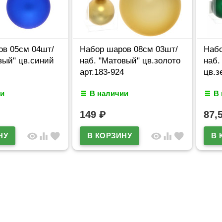
ов 05см 04шт/
Набор шаров 08см 03шт/
Набо
вый" цв.синий
наб. "Матовый" цв.золото
наб.
арт.183-924
цв.з
и
В наличии
В
149
₽
87,
visibility
equalizer
favorite
visibility
equalizer
favorite