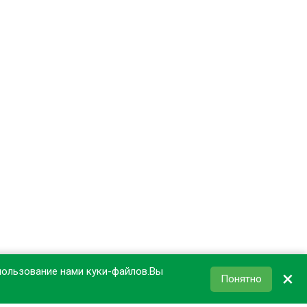
пользование нами куки-файлов.Вы
×
Понятно
КОРЗИНА
0
₽