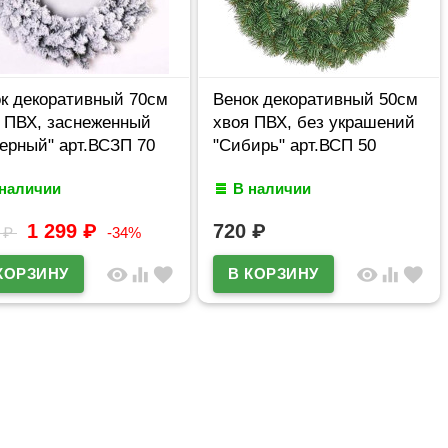
к декоративный 70см
Венок декоративный 50см
 ПВХ, заснеженный
хвоя ПВХ, без украшений
ерный" арт.ВСЗП 70
"Сибирь" арт.ВСП 50
 наличии
В наличии
1 299
₽
720
₽
2
₽
-34%
visibility
equalizer
favorite
visibility
equalizer
favorite