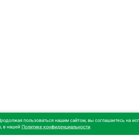
Продолжая пользоваться нашим сайтом, вы соглашаетесь на ис
ы, в нашей
Политике конфиденциальности
.
овите наше приложение, чтобы делать покупки удобнее!