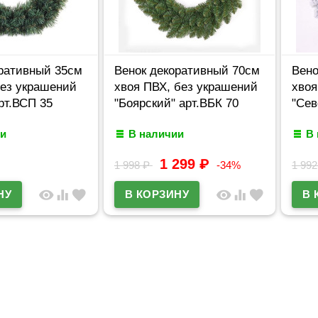
ративный 35см
Венок декоративный 70см
Вено
без украшений
хвоя ПВХ, без украшений
хвоя
рт.ВСП 35
"Боярский" арт.ВБК 70
"Сев
и
В наличии
В
1 299
₽
1 998
₽
-34%
1 99
visibility
equalizer
favorite
visibility
equalizer
favorite