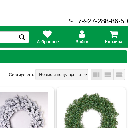
+7-927-288-86-50
Избранное
Войти
Корзина
view_module
view_list
view_stream
Сортировать: