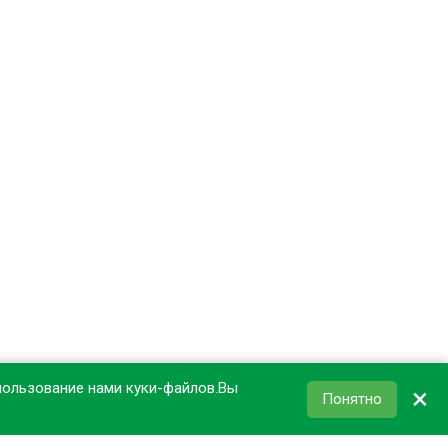
пользование нами куки-файлов.Вы
×
Понятно
КОРЗИНА
0
₽