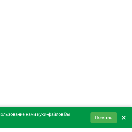
пользование нами куки-файлов.Вы
×
Понятно
КОРЗИНА
0
₽