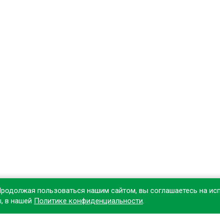
Продолжая пользоваться нашим сайтом, вы соглашаетесь на ис
ы, в нашей
Политике конфиденциальности
.
овите наше приложение, чтобы делать покупки удобнее!