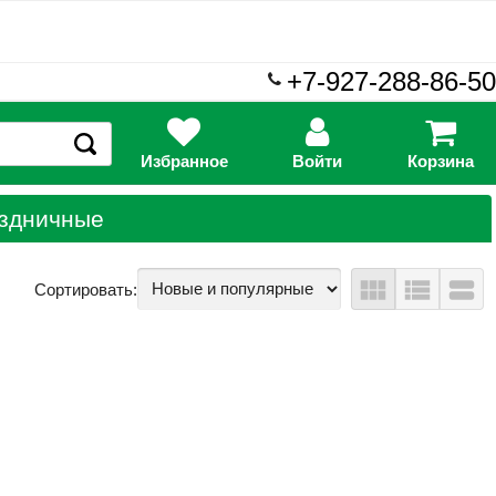
+7-927-288-86-50
Избранное
Войти
Корзина
здничные
view_module
view_list
view_stream
Сортировать: