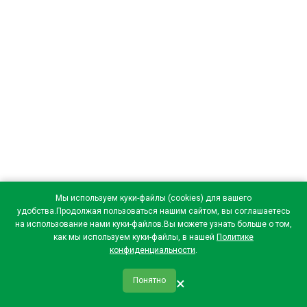
Мы используем куки-файлы (cookies) для вашего
удобства.Продолжая пользоваться нашим сайтом, вы соглашаетесь
на использование нами куки-файлов.Вы можете узнать больше о том,
как мы используем куки-файлы, в нашей
Политике
конфиденциальности
.
×
Понятно
qr_code
home
favorite
verified
person
Главная
Закладки
Мои купоны
Профиль