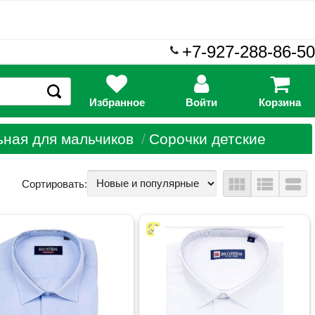
+7-927-288-86-50
Избранное
Войти
Корзина
ная для мальчиков
Сорочки детские
view_module
view_list
view_stream
Сортировать: