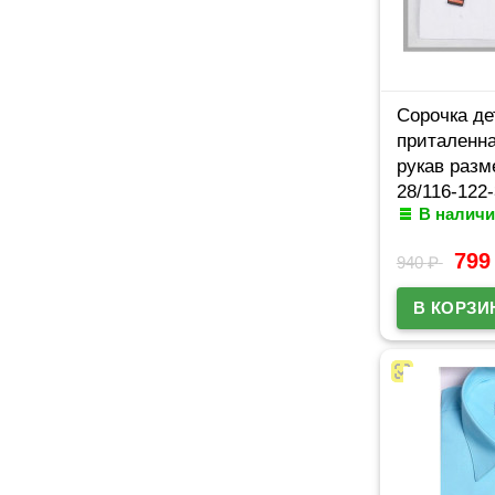
Сорочка де
приталенн
рукав разм
28/116-122
В наличи
белый Bros
79
940
₽