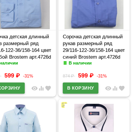
чка детская длинный
Сорочка детская длинный
в размерный ряд
рукав размерный ряд
16-122-36/158-164 цвет
29/116-122-36/158-164 цвет
бой Brostem арт.4726d
синий Brostem арт.4726d
 наличии
В наличии
599
₽
599
₽
₽
-31%
874
₽
-31%
visibility
equalizer
favorite
visibility
equalizer
favorite