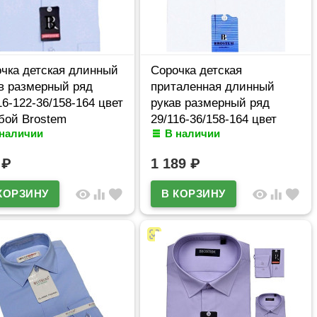
чка детская длинный
Сорочка детская
в размерный ряд
приталенная длинный
16-122-36/158-164 цвет
рукав размерный ряд
бой Brostem
29/116-36/158-164 цвет
 наличии
В наличии
TC27d
белый Brostem
арт.MO4701d**
9
₽
1 189
₽
visibility
equalizer
favorite
visibility
equalizer
favorite