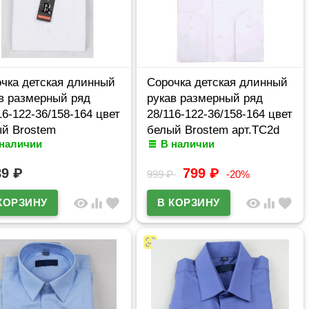
чка детская длинный
Сорочка детская длинный
в размерный ряд
рукав размерный ряд
16-122-36/158-164 цвет
28/116-122-36/158-164 цвет
й Brostem
белый Brostem арт.TC2d
 наличии
В наличии
MO4701d
89
₽
799
₽
999
₽
-20%
visibility
equalizer
favorite
visibility
equalizer
favorite