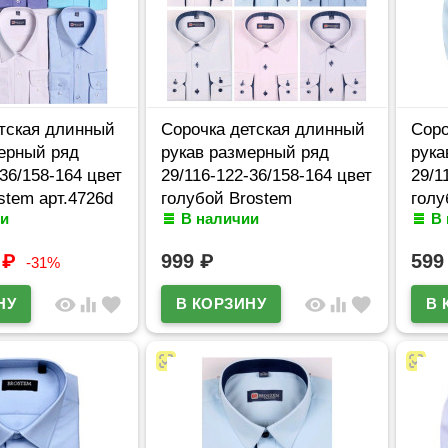
тская длинный
Сорочка детская длинный
Соро
ерный ряд
рукав размерный ряд
рука
-36/158-164 цвет
29/116-122-36/158-164 цвет
29/1
stem арт.4726d
голубой Brostem
голу
и
В наличии
В
арт.ZHX004d
арт.
9
₽
999
₽
59
-31%
visibility
equalizer
favorite
visibility
equalizer
favorite