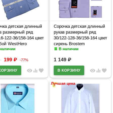
чка детская длинный
Сорочка детская длинный
в размерный ряд
рукав размерный ряд
16-122-36/158-164 цвет
30/122-128-36/158-164 цвет
бой WestHero
сирень Brostem
 наличии
В наличии
wes-TP21
арт.MO4708d
199
₽
1 149
₽
₽
-77%
visibility
equalizer
favorite
visibility
equalizer
favorite
Лучшая цена