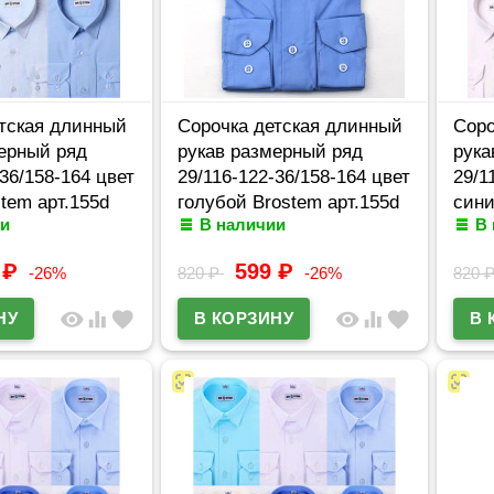
тская длинный
Сорочка детская длинный
Соро
ерный ряд
рукав размерный ряд
рука
-36/158-164 цвет
29/116-122-36/158-164 цвет
29/1
tem арт.155d
голубой Brostem арт.155d
сини
и
В наличии
В
9
₽
599
₽
-26%
820
₽
-26%
820
visibility
equalizer
favorite
visibility
equalizer
favorite