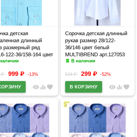
чка детская
Сорочка детская длинный
аленная длинный
рукав размер 28/122-
в размерный ряд
36/146 цвет белый
16-122-36/158-164 цвет
MULTIBREND арт.127053
 наличии
В наличии
за Brostem
MO4721d**
999
₽
299
₽
9
₽
-13%
634
₽
-52%
visibility
equalizer
favorite
visibility
equalizer
favorite