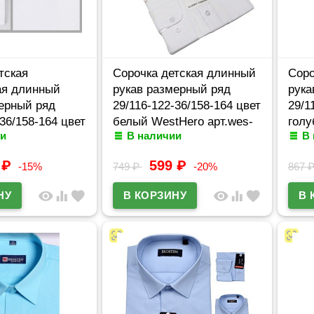
тская
Сорочка детская длинный
Соро
ая длинный
рукав размерный ряд
рука
ерный ряд
29/116-122-36/158-164 цвет
29/1
-36/158-164 цвет
белый WestHero арт.wes-
голу
и
В наличии
В
tem арт.TC2d**
TR15
арт.
9
₽
599
₽
-15%
749
₽
-20%
867
visibility
equalizer
favorite
visibility
equalizer
favorite