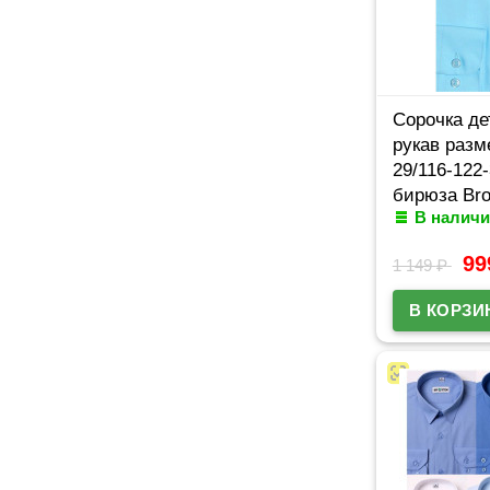
Сорочка де
рукав разм
29/116-122
бирюза Br
В наличи
арт.MO472
9
1 149
₽