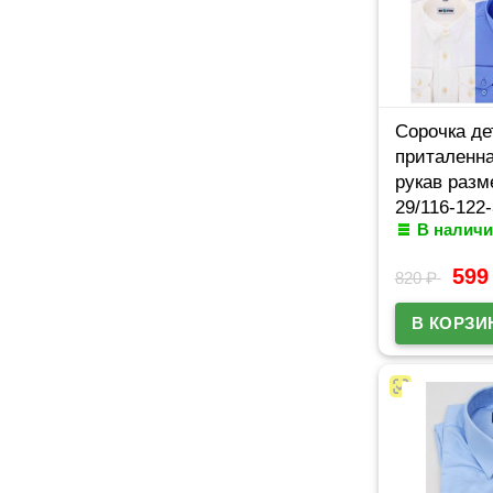
Сорочка де
приталенн
рукав разм
29/116-122
В наличи
белый Bros
59
820
₽