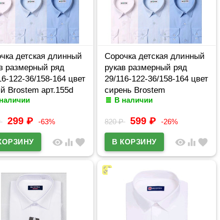
чка детская длинный
Сорочка детская длинный
в размерный ряд
рукав размерный ряд
16-122-36/158-164 цвет
29/116-122-36/158-164 цвет
й Brostem арт.155d
сирень Brostem
 наличии
В наличии
арт.155d/TC8d
299
₽
599
₽
₽
-63%
820
₽
-26%
visibility
equalizer
favorite
visibility
equalizer
favorite