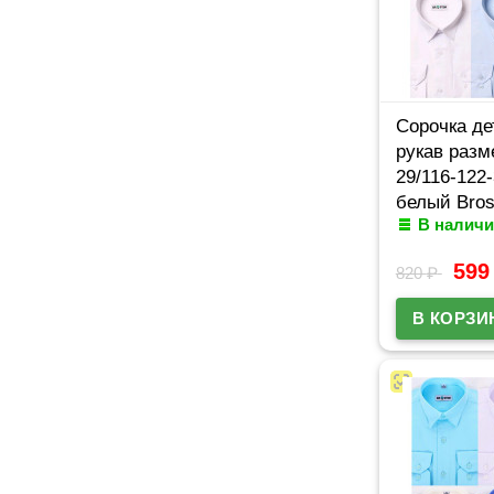
Сорочка де
рукав разм
29/116-122
белый Bros
В наличи
59
820
₽