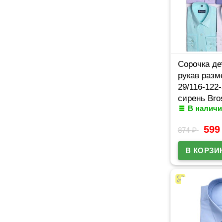
Сорочка де
рукав разм
29/116-122
сирень Bro
В наличи
59
874
₽