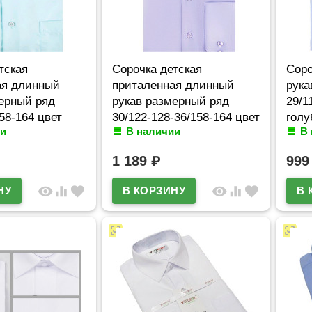
тская
Сорочка детская
Соро
ая длинный
приталенная длинный
рука
ерный ряд
рукав размерный ряд
29/1
58-164 цвет
30/122-128-36/158-164 цвет
голу
и
В наличии
В
em
сирень Brostem
арт.
d**
арт.MO4708d**
1 189
₽
99
visibility
equalizer
favorite
visibility
equalizer
favorite