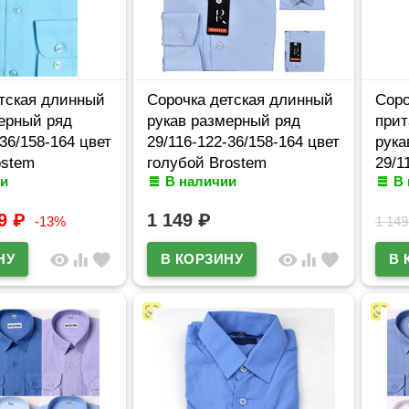
тская длинный
Сорочка детская длинный
Соро
ерный ряд
рукав размерный ряд
прит
-36/158-164 цвет
29/116-122-36/158-164 цвет
рука
ostem
голубой Brostem
29/1
и
В наличии
В
1d
арт.MO4706d
бирю
арт.
99
₽
1 149
₽
-13%
1 14
visibility
equalizer
favorite
visibility
equalizer
favorite