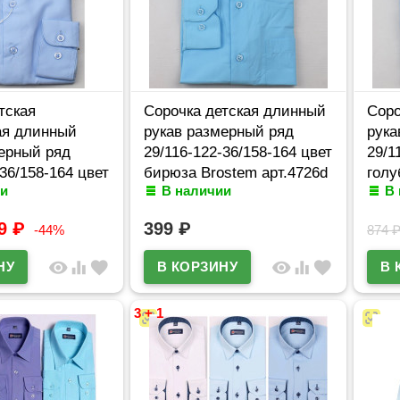
тская
Сорочка детская длинный
Соро
ая длинный
рукав размерный ряд
рука
ерный ряд
29/116-122-36/158-164 цвет
29/1
-36/158-164 цвет
бирюза Brostem арт.4726d
голу
и
В наличии
В
ostem
99
₽
399
₽
-44%
874
visibility
equalizer
favorite
visibility
equalizer
favorite
3 + 1