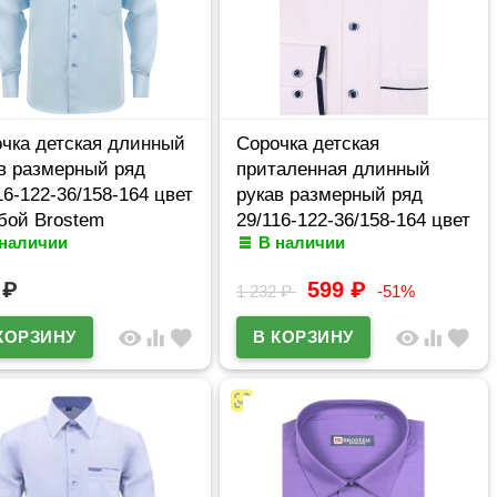
чка детская длинный
Сорочка детская
в размерный ряд
приталенная длинный
16-122-36/158-164 цвет
рукав размерный ряд
бой Brostem
29/116-122-36/158-164 цвет
 наличии
В наличии
DS1A69-2d
белый Brostem
арт.DS2A79-2d**
9
₽
599
₽
1 232
₽
-51%
visibility
equalizer
favorite
visibility
equalizer
favorite