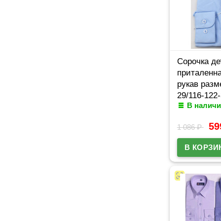
Сорочка де
приталенн
рукав разм
29/116-122
В наличи
голубой Br
арт.4722d**
5
1 086
₽