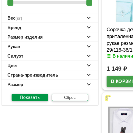
Вес
(кг)
Бренд
Сорочка де
приталенн
Размер изделия
рукав разм
Рукав
29/116-36/1
Силуэт
В наличи
мята Brost
арт.MO4704
Цвет
1 149
₽
Страна-производитель
Размер
Сброс