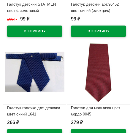
Галстук детский STATMENT
Галстук детский арт.96462
цвет фиолетовый
цвет синий (электрик)
99
99
199
₽
₽
₽
В наличии
В наличии
Галстук-галочка для девочки
Галстук для мальчика цвет
цвет синий 1641
бордо 0045
266
279
₽
₽
В наличии
В наличии