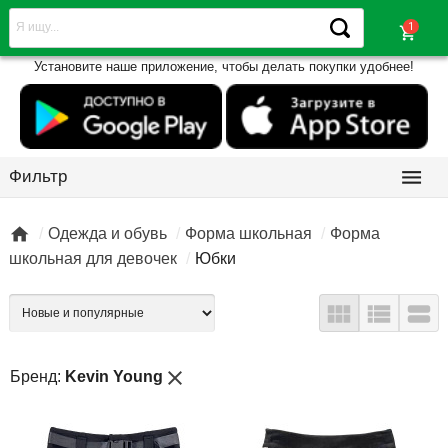
shopping_cart
Установите наше приложение, чтобы делать покупки удобнее!

Фильтр

Одежда и обувь
Форма школьная
Форма
школьная для девочек
Юбки



close
Бренд:
Kevin Young