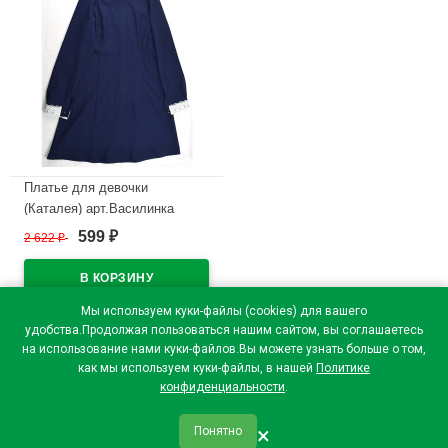
Платье для девочки
(Каталея) арт.Василинка
размер 40/152-46/170 цвет
599
2 622
₽
₽
темно-синий
В наличии
Мы используем куки-файлы (cookies) для вашего
удобства.Продолжая пользоваться нашим сайтом, вы соглашаетесь
на использование нами куки-файлов.Вы можете узнать больше о том,
как мы используем куки-файлы, в нашей
Политике
конфиденциальности
.
×
Понятно
qr_code
home
favorite
verified
person