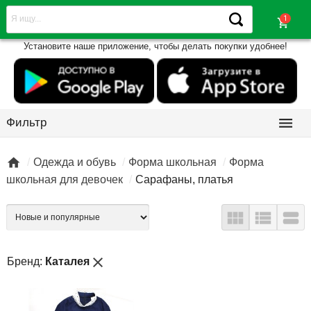
shopping_cart
Установите наше приложение, чтобы делать покупки удобнее!

Фильтр

Одежда и обувь
Форма школьная
Форма
школьная для девочек
Сарафаны, платья



close
Бренд:
Каталея