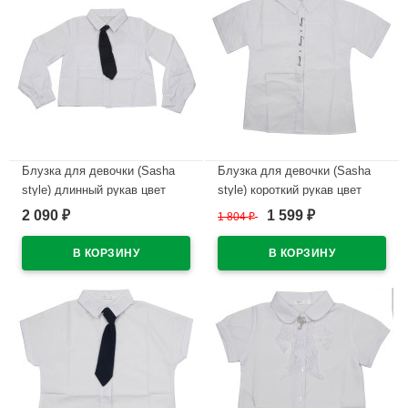
Блузка для девочки (Sasha
Блузка для девочки (Sasha
style) длинный рукав цвет
style) короткий рукав цвет
белый арт.S1556/001
белый арт.ST07A/001
2 090
1 599
₽
1 804
₽
₽
размерный ряд 36/140-44/164
размерный ряд 36/140-44/164
В наличии
В наличии