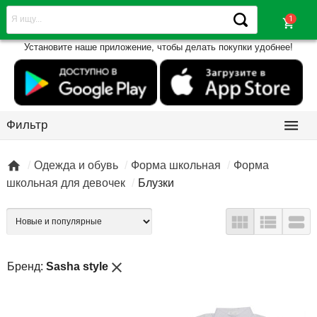
shopping_cart
Установите наше приложение, чтобы делать покупки удобнее!

Фильтр

Одежда и обувь
Форма школьная
Форма
школьная для девочек
Блузки



close
Бренд:
Sasha style