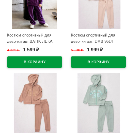
Костюм спортивный для
Костюм спортивный для
девочки арт.BATIK ЛЕКА
девочки арт. DMB 9614
размер 34/134-42/164 темно-
размер 34/134-44/164
1 599
1 999
4 335
₽
5 130
₽
₽
₽
фиолетовый
трикотажный цвет бежевый
В наличии
В наличии