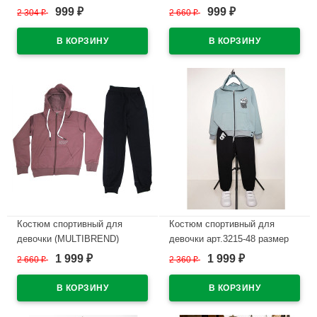
арт.472379 размер 36/140-
арт.19520A-141 размер
999
999
2 304
₽
2 660
₽
₽
₽
42/158 цвет фиолетовый
40/152-48/176 трикотажный
цвет темно-синий
В наличии
В наличии
Костюм спортивный для
Костюм спортивный для
девочки (MULTIBREND)
девочки арт.3215-48 размер
арт.19520B-141 размер
30/122-36/140 трикотажный
1 999
1 999
2 660
₽
2 360
₽
₽
₽
40/152-48/176 трикотажный
цвет голубой/черный
цвет фиолетовый
В наличии
В наличии