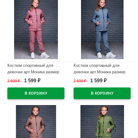
Костюм спортивный для
Костюм спортивный для
девочки арт.Моника размер
девочки арт.Моника размер
30/116-42/158 цвет пудра
30/116-42/158 цвет серо-
1 599
1 599
2 600
₽
2 600
₽
₽
₽
голубой
В наличии
В наличии