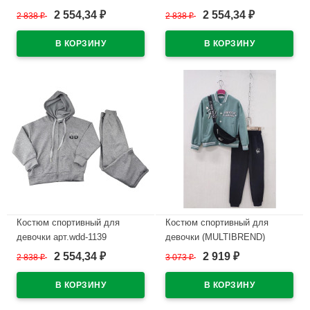
трикотажный цвет черный
трикотажный цвет синий
2 554,34
2 554,34
2 838
₽
2 838
₽
₽
₽
В наличии
В наличии
Костюм спортивный для
Костюм спортивный для
девочки арт.wdd-1139
девочки (MULTIBREND)
трикотажный цвет серый
арт.dux-1083-4 размер 32/128-
2 554,34
2 919
2 838
₽
3 073
₽
₽
₽
46/170 трикотажный цвет
В наличии
мятный
В наличии