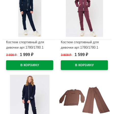
Костюм спортивный для
Костюм спортивный для
девочки арт.1780/1780.1
девочки арт.1780/1780.1
размер 32/128-46/170
размер 32/128-46/170
1 999
1 599
3 808
₽
3 808
₽
₽
₽
трикотажный цвет темно-
трикотажный цвет брусника
синий
В наличии
В наличии