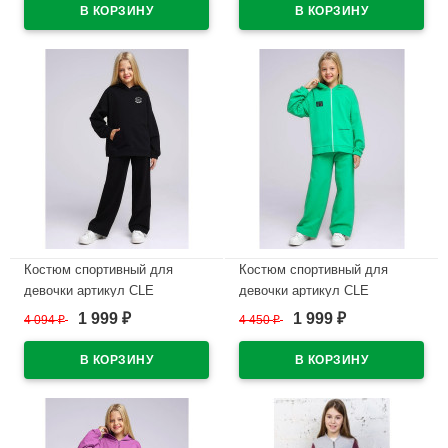
В наличии
В наличии
Костюм спортивный для
Костюм спортивный для
девочки артикул CLE
девочки артикул CLE
849516/70у_п размер 32/128-
849518/70у_п размер 34/134-
1 999
1 999
4 094
₽
4 450
₽
₽
₽
42/158 трикотажный цвет
42/158 трикотажный цвет
черный
зеленый
В наличии
В наличии