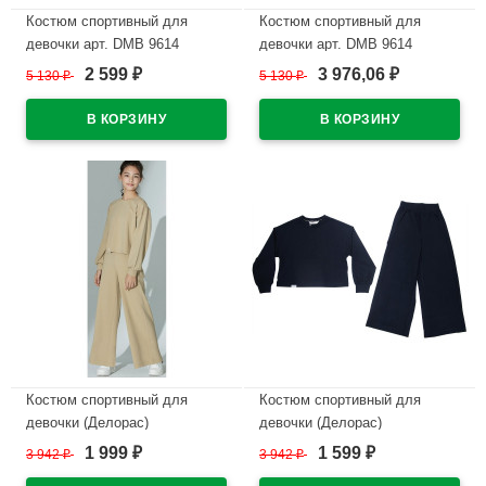
Костюм спортивный для
Костюм спортивный для
девочки арт. DMB 9614
девочки арт. DMB 9614
размер 34/134-44/164
размер 34/134-44/164
2 599
3 976,06
5 130
₽
5 130
₽
₽
₽
трикотажный цвет коричневый
трикотажный цвет минт
В наличии
В наличии
Костюм спортивный для
Костюм спортивный для
девочки (Делорас)
девочки (Делорас)
арт.Y63698A/Y63698B размер
арт.Y63698A/Y63698B размер
1 999
1 599
3 942
₽
3 942
₽
₽
₽
34/134-44/164 цвет бежевый
34/134-44/164 цвет синий