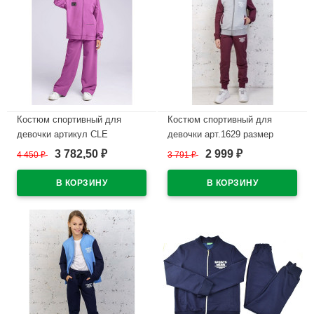
Костюм спортивный для
Костюм спортивный для
девочки артикул CLE
девочки арт.1629 размер
849518/70у_п размер 34/134-
30/122-40/152 трикотажный
3 782,50
2 999
4 450
₽
3 791
₽
₽
₽
40/152 трикотажный цвет
цвет брусника
темно-розовый
В наличии
В наличии