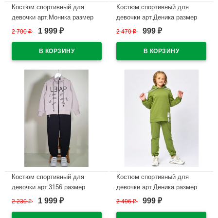
Костюм спортивный для
Костюм спортивный для
девочки арт.Моника размер
девочки арт.Деника размер
36/140-42/158 цвет темно-
30/116-42/158 цвет серо-
1 999
999
2 700
₽
2 470
₽
₽
₽
синий
голубой
В наличии
В наличии
Костюм спортивный для
Костюм спортивный для
девочки арт.3156 размер
девочки арт.Деника размер
30/122-36/140 трикотажный
30/116-42/158 цвет оливковый
1 999
999
2 230
₽
2 496
₽
₽
₽
цвет серо-розовый/темно-
В наличии
синий