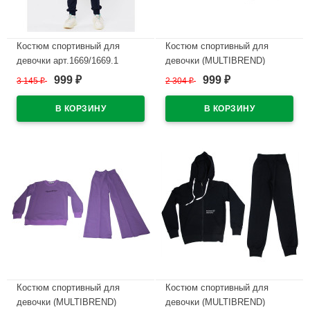
Костюм спортивный для
Костюм спортивный для
девочки арт.1669/1669.1
девочки (MULTIBREND)
размер 32/128-46/170
арт.472379 размер 36/140-
999
999
3 145
₽
2 304
₽
₽
₽
трикотажный цвет темно-
42/158 цвет кофейный
синий
В наличии
В наличии
Костюм спортивный для
Костюм спортивный для
девочки (MULTIBREND)
девочки (MULTIBREND)