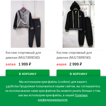
Костюм спортивный для
Костюм спортивный для
девочки (MULTIBREND)
девочки (MULTIBREND)
арт.dux-1082-1 размер 32/128-
арт.yb-90386-2 размер 32/128-
1 999
2 999
3 073
₽
4 019
₽
₽
₽
46/170 трикотажный цвет
40/152 трикотажный цвет
мятный
черный
В наличии
В наличии
Мы используем куки-файлы (cookies) для вашего
удобства.Продолжая пользоваться нашим сайтом, вы соглашаетесь
на использование нами куки-файлов.Вы можете узнать больше о том,
как мы используем куки-файлы, в нашей
Политике
конфиденциальности
.