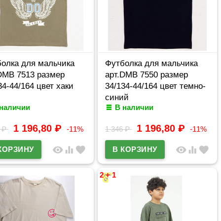
олка для мальчика
Футболка для мальчика
DMB 7513 размер
арт.DMB 7550 размер
34-44/164 цвет хаки
34/134-44/164 цвет темно-
синий
 наличии
В наличии
1 196,80
₽
1 196,80
₽
6
₽
-11%
1 346
₽
-11%
visibility
equalizer
favorite
visibility
equalizer
favorite
2 + 1