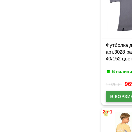
Футболка 
арт.3028 р
40/152 цве
В наличи
9
1 026
₽
2 + 1