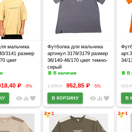
для мальчика
Футболка для мальчика
Футб
40/3141 размер
артикул 3178/3179 размер
арт.
70 цвет
36/140-46/170 цвет темно-
34/1
серый
и
В наличии
В
018,40
₽
952,85
₽
-5%
1 009
₽
-5%
923
visibility
equalizer
favorite
visibility
equalizer
favorite
2 + 1
2 + 1