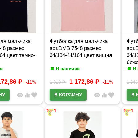
для мальчика
Футболка для мальчика
Футб
48 размер
арт.DMB 7548 размер
арт.
164 цвет темно-
34/134-44/164 цвет вишня
34/1
беж
и
В наличии
В
172,86
₽
1 172,86
₽
-11%
1 319
₽
-11%
1 34
visibility
equalizer
favorite
visibility
equalizer
favorite
2 + 1
2 + 1