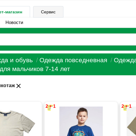
ет-магазин
Сервис
Новости
да и обувь
Одежда повседневная
Одежда
для мальчиков 7-14 лет
close
икотаж
2 + 1
2 + 1