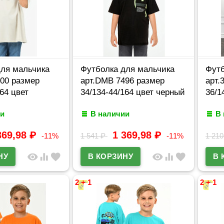
для мальчика
Футболка для мальчика
Футб
00 размер
арт.DMB 7496 размер
арт.
64 цвет
34/134-44/164 цвет черный
36/1
и
В наличии
В
369,98
₽
1 369,98
₽
-11%
1 541
₽
-11%
1 21
visibility
equalizer
favorite
visibility
equalizer
favorite
2 + 1
2 + 1