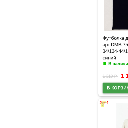
Футболка 
арт.DMB 75
34/134-44/
синий
В наличи
1 
1 319
₽
2 + 1