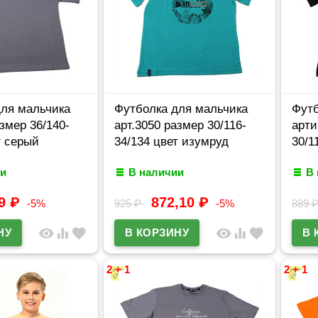
для мальчика
Футболка для мальчика
Футб
азмер 36/140-
арт.3050 размер 30/116-
арти
т серый
34/134 цвет изумруд
30/1
и
В наличии
В
69
₽
872,10
₽
-5%
925
₽
-5%
889
visibility
equalizer
favorite
visibility
equalizer
favorite
2 + 1
2 + 1