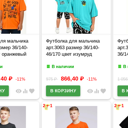
для мальчика
Футболка для мальчика
Футб
азмер 36/140-
арт.3063 размер 36/140-
арт.
т оранжевый
46/170 цвет изумруд
36/1
и
В наличии
В
,40
₽
866,40
₽
-11%
975
₽
-11%
1 05
visibility
equalizer
favorite
visibility
equalizer
favorite
2 + 1
2 + 1