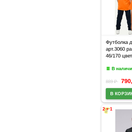
Футболка 
арт.3060 р
46/170 цве
В наличи
790
889
₽
2 + 1