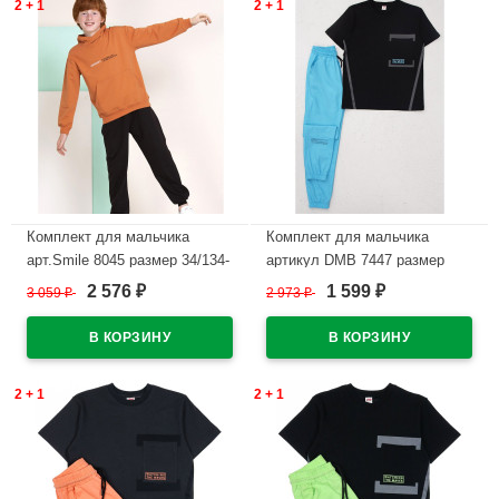
2 + 1
2 + 1
Комплект для мальчика
Комплект для мальчика
арт.Smile 8045 размер 34/134-
артикул DMB 7447 размер
40/152 (толстовка+брюки)
34/134-44/164
2 576
1 599
3 059
₽
2 973
₽
₽
₽
цвет терракот
(футболка+брюки) цвет
бирюзовый
В наличии
В наличии
2 + 1
2 + 1