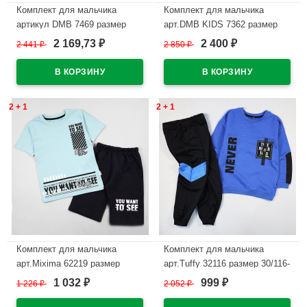
Комплект для мальчика
Комплект для мальчика
артикул DMB 7469 размер
арт.DMB KIDS 7362 размер
34/134-44/164
34/134-44/164
2 169,73
2 400
2 441
₽
2 850
₽
₽
₽
(футболка+шорты) цвет хаки
(футболка+брюки) цвет
черный/бежевый
В наличии
В наличии
2 + 1
2 + 1
Комплект для мальчика
Комплект для мальчика
арт.Mixima 62219 размер
арт.Tuffy 32116 размер 30/116-
30/122-36/140
34/134 (свитшот+брюки) цвет
1 032
999
1 226
₽
2 052
₽
₽
₽
(футболка+шорты) цвет
синий
ментол