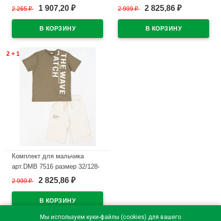
42/158-46/170
44/164 (футболка+шорты)
1 907,20
2 825,86
2 265
₽
2 999
₽
₽
₽
(футболка+брюки) цвет
цвет крем
кремовый/черный
В наличии
В наличии
2 + 1
Комплект для мальчика
арт.DMB 7516 размер 32/128-
44/164 (футболка+шорты)
2 825,86
2 999
₽
₽
цвет хаки
В наличии
Мы используем куки-файлы (cookies) для вашего