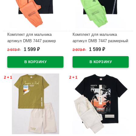
Комплект для мальчика
Комплект для мальчика
артикул DMB 7447 размер
артикул DMB 7447 размерный
34/134-44/164
ряд 34/134-44/164
1 599
1 599
2 973
₽
2 973
₽
₽
₽
(футболка+брюки) цвет
(футболка+брюки) цвет
оранжевый
фисташковый
В наличии
В наличии
2 + 1
2 + 1