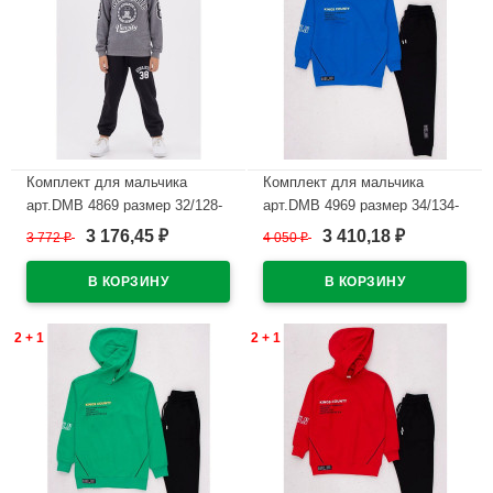
Комплект для мальчика
Комплект для мальчика
арт.DMB 4869 размер 32/128-
арт.DMB 4969 размер 34/134-
44/164 (джемпер+брюки) цвет
44/164 (худи+брюки) цвет
3 176,45
3 410,18
3 772
₽
4 050
₽
₽
₽
темно-серый
василек
В наличии
В наличии
2 + 1
2 + 1