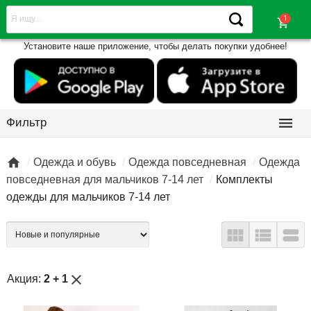
shopping_cart
Установите наше приложение, чтобы делать покупки удобнее!

Фильтр

Одежда и обувь
Одежда повседневная
Одежда
повседневная для мальчиков 7-14 лет
Комплекты
одежды для мальчиков 7-14 лет



close
Акция:
2 + 1