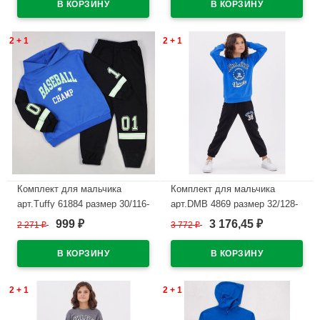
В наличии
В наличии
2 + 1
2 + 1
Комплект для мальчика
Комплект для мальчика
арт.Tuffy 61884 размер 30/116-
арт.DMB 4869 размер 32/128-
34/134 (толстовка+брюки)
44/164 (джемпер+брюки) цвет
999
3 176,45
2 271
₽
3 772
₽
₽
₽
цвет синий
василек
В наличии
В наличии
2 + 1
2 + 1