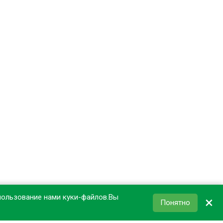
пользование нами куки-файлов.Вы
×
Понятно
КОРЗИНА
0
₽