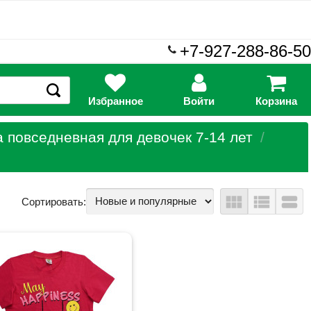
+7-927-288-86-50
Избранное
Войти
Корзина
 повседневная для девочек 7-14 лет
view_module
view_list
view_stream
Сортировать: