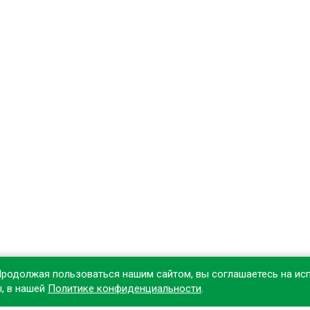
Продолжая пользоваться нашим сайтом, вы соглашаетесь на ис
ы, в нашей
Политике конфиденциальности
.
овите наше приложение, чтобы делать покупки удобнее!