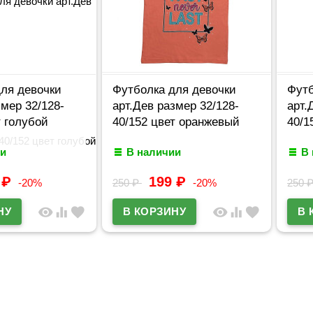
ля девочки
Футболка для девочки
Футб
змер 32/128-
арт.Дев размер 32/128-
арт.
т голубой
40/152 цвет оранжевый
40/1
и
В наличии
В
9
₽
199
₽
-20%
250
₽
-20%
250
visibility
equalizer
favorite
visibility
equalizer
favorite