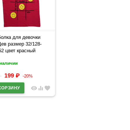
олка для девочки
Дев размер 32/128-
52 цвет красный
 наличии
199
₽
₽
-20%
visibility
equalizer
favorite