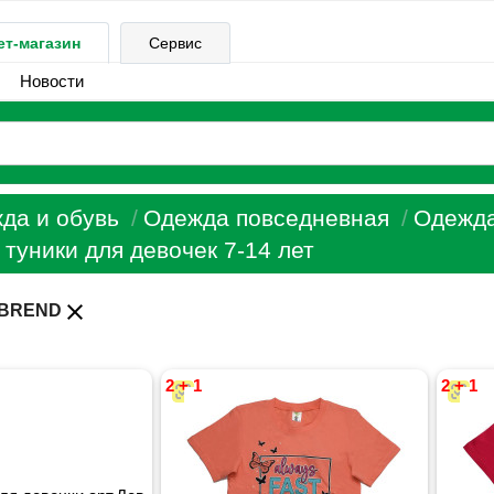
ет-магазин
Сервис
Новости
да и обувь
Одежда повседневная
Одежда
 туники для девочек 7-14 лет
close
IBREND
2 + 1
2 + 1