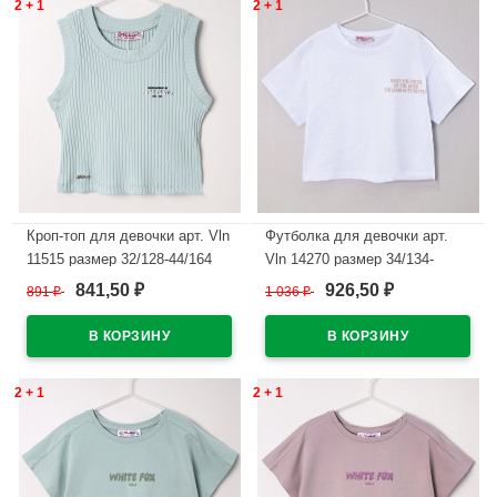
2 + 1
2 + 1
Кроп-топ для девочки арт. Vln
Футболка для девочки арт.
11515 размер 32/128-44/164
Vln 14270 размер 34/134-
цвет мятный
44/164 цвет белый
841,50
926,50
891
₽
1 036
₽
₽
₽
В наличии
В наличии
2 + 1
2 + 1