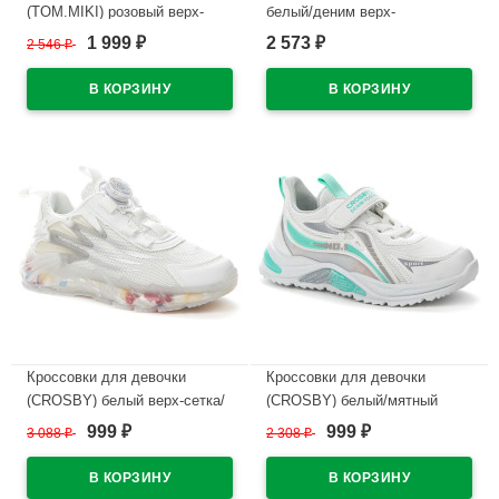
(TOM.MIKI) розовый верх-
белый/деним верх-
искусственная кожа/текстиль
искусственная кожа
1 999
2 573
2 546
₽
₽
₽
подкладка-текстиль артикул
подкладка-текстиль
T-10468-E
размерный ряд 33-38
арт.247039/01-07
В наличии
В наличии
Кроссовки для девочки
Кроссовки для девочки
(CROSBY) белый верх-сетка/
(CROSBY) белый/мятный
искусственная кожа
верх-искусственная кожа
999
999
3 088
₽
2 308
₽
₽
₽
подкладка-текстиль
подкладка-сетка размерный
арт.247122/01-04
ряд 30-35 артикул 247247/01-
06