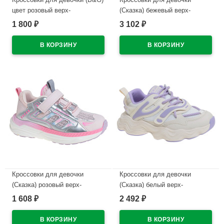
цвет розовый верх-
(Сказка) бежевый верх-
искусственная кожа
искуственная кожа
1 800
3 102
₽
₽
подкладка-текстиль артикул
подкладка-текстиль артикул
dz-2080-1H
R000094229K
В наличии
В наличии
Кроссовки для девочки
Кроссовки для девочки
(Сказка) розовый верх-
(Сказка) белый верх-
искуственная кожа
искуственная кожа
1 608
2 492
₽
₽
подкладка-текстиль артикул
подкладка-текстиль артикул
R000194362P
R263894002W