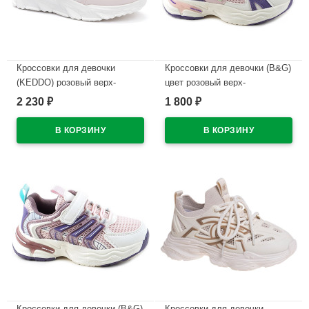
Кроссовки для девочки
Кроссовки для девочки (B&G)
(KEDDO) розовый верх-
цвет розовый верх-
искусственная кожа, сетка
искусственная кожа
2 230
1 800
₽
₽
подкладка-текстиль
подкладка-текстиль артикул
размерный ряд 32-36
dz-2080-3H
арт.257070/04-04
В наличии
В наличии
Кроссовки для девочки (B&G)
Кроссовки для девочки