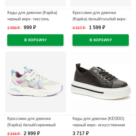
Кеды для девочки (Kapika)
Кроссовки для девочки
черный верх- текстиль
(Kapika) белый/голубой верх-
подкладка-натуральная кожа
искусственная кожа
999
1 599
1 990
₽
3 317
₽
₽
₽
размерный ряд 33-37 артикул
подкладка-текстиль
731034-2
размерный ряд 33-37 артикул
73818-1
В наличии
В наличии
Кроссовки для девочки
Кеды для девочки (KEDDO)
(Kapika) белый/сиреневый
черный верх- искусственная
верх- искусственная кожа/
кожа подкладка-текстиль
2 999
3 717
3 244
₽
₽
₽