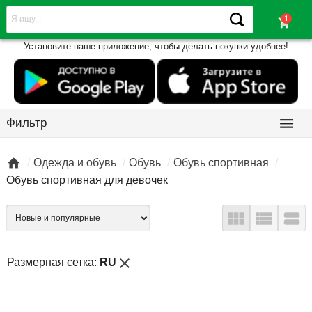
shopping_cart
Установите наше приложение, чтобы делать покупки удобнее!

Фильтр

Одежда и обувь
Обувь
Обувь спортивная
Обувь спортивная для девочек



close
Размерная сетка:
RU