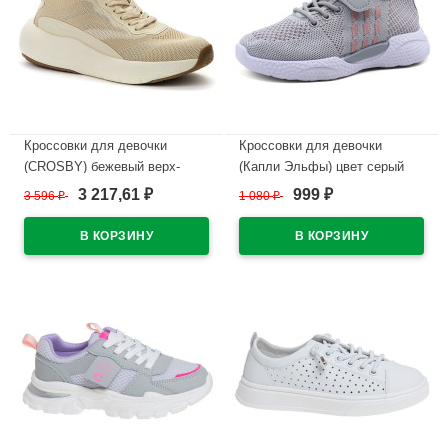
Кроссовки для девочки
Кроссовки для девочки
(CROSBY) бежевый верх-
(Капли Эльфы) цвет серый
сетка/искусственная
верх-текстиль подкладка-
3 217,61
999
3 596
₽
1 080
₽
₽
₽
кожа+сетка подкладка-
текстиль артикул wjp-W2-3-3
текстиль артикул 447167/01-
В наличии
04
В наличии