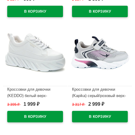
подкладка-сетка
сетка подкладка-сетка
арт.248039/02-02
арт.248039/04-01
В наличии
В наличии
Кроссовки для девочки
Кроссовки для девочки
(KEDDO) белый верх-
(Kapika) серый/розовый верх-
искусственная кожа
искусственная кожа/текстиль
1 999
2 999
3 395
₽
3 317
₽
₽
₽
подкладка-текстиль артикул
подкладка-текстиль
547173/02-05
размерный ряд 31-35 артикул
731148-3
В наличии
В наличии