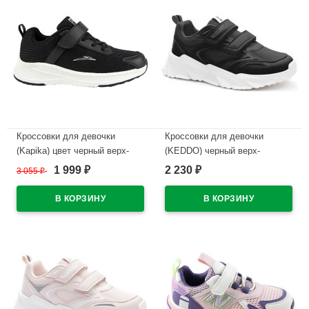
Кроссовки для девочки
Кроссовки для девочки
(Kapika) цвет черный верх-
(KEDDO) черный верх-
текстиль подкладка-текстиль/
искусственная кожа, сетка
1 999
2 230
3 055
₽
₽
₽
натуральная кожа размерный
подкладка-текстиль
ряд 33-37 артикул 731152-1
размерный ряд 32-36
арт.257070/04-07
В наличии
В наличии