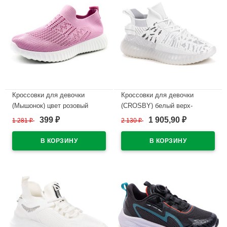
Кроссовки для девочки
Кроссовки для девочки
(Мышонок) цвет розовый
(CROSBY) белый верх-
верх-текстиль подкладка-
текстиль подкладка- без
399
1 905,90
1 281
₽
2 130
₽
₽
₽
текстиль артикул jwg-C51-7A
подкладки арт.437024/03-05
В наличии
В наличии