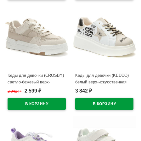
В наличии
В наличии
Кеды для девочки (CROSBY)
Кеды для девочки (KEDDO)
светло-бежевый верх-
белый верх-искусственная
искусственная кожа
кожа подкладка-текстиль
2 599
3 842
2 842
₽
₽
₽
подкладка-текстиль
размерный ряд 34-39
размерный ряд 35-39
арт.547108/08-01
арт.247273/02-02
В наличии
В наличии