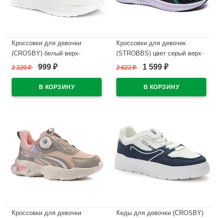
Кроссовки для девочки
Кроссовки для девочек
(CROSBY) белый верх-
(STROBBS) цвет серый верх-
текстиль подкладка- без
текстиль подкладка-текстиль
999
1 599
2 220
₽
2 622
₽
₽
₽
подкладки арт.437125/01-01
размерный ряд 31-35 артикул
N1738-1
В наличии
В наличии
Кроссовки для девочки
Кеды для девочки (CROSBY)