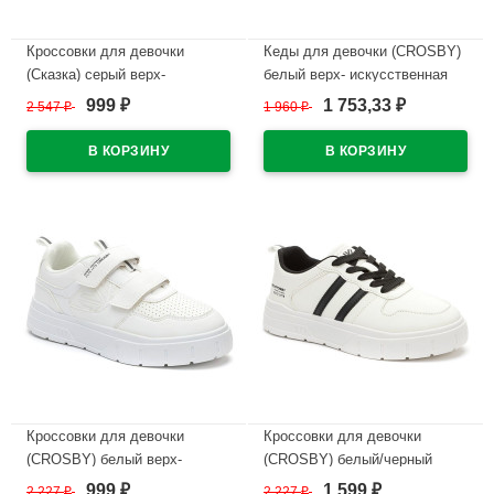
Кроссовки для девочки
Кеды для девочки (CROSBY)
(Сказка) серый верх-
белый верх- искусственная
искуственная кожа
кожа подкладка-текстиль
999
1 753,33
2 547
₽
1 960
₽
₽
₽
подкладка-текстиль артикул
размерный ряд 29-36 артикул
R072974881GR
R577884102W
В наличии
В наличии
Кроссовки для девочки
Кроссовки для девочки
(CROSBY) белый верх-
(CROSBY) белый/черный
искусственная кожа/сетка
верх-искусственная кожа/
999
1 599
2 227
₽
2 227
₽
₽
₽