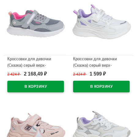
Кроссовки для девочки
Кроссовки для девочки
(Сказка) серый верх-
(Сказка) серый верх-
искуственная кожа
искуственная кожа
2 168,49
1 599
2 424
₽
2 424
₽
₽
₽
подкладка-текстиль артикул
подкладка-текстиль артикул
R003874831GR
R289074906W
В наличии
В наличии