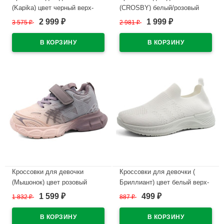
(Kapika) цвет черный верх-
(CROSBY) белый/розовый
текстиль подкладка-текстиль/
верх-сетка/искусственная
2 999
1 999
3 575
₽
2 981
₽
₽
₽
натуральная кожа размерный
кожа+сетка подкладка-
ряд 35-39 артикул 74809-1
текстиль арт.247320/01-04
В наличии
В наличии
Кроссовки для девочки
Кроссовки для девочки (
(Мышонок) цвет розовый
Бриллиант) цвет белый верх-
верх-текстиль подкладка-
искуственная кожа
1 599
499
1 832
₽
887
₽
₽
₽
текстиль артикул jwg-E7-3L
подкладка-текстиль артикул
ufs-B2
В наличии