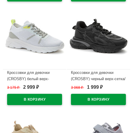
В наличии
Кроссовки для девочки
Кроссовки для девочки
(CROSBY) белый верх-
(CROSBY) черный верх-сетка/
текстиль/искусственная
искусственная кожа+сетка
2 999
1 999
3 175
₽
3 068
₽
₽
₽
кожа+сетка подкладка-
подкладка-текстиль артикул
текстиль артикул 447030/02-
447272/05-04
01
В наличии
В наличии