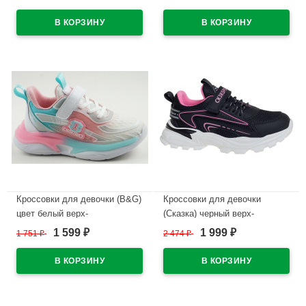
текстиль подкладка-текстиль
размерный ряд 34-39
размерный ряд 32-36 артикул
арт.547186/01-02
73946-1
В наличии
В наличии
Кроссовки для девочки (B&G)
Кроссовки для девочки
цвет белый верх-
(Сказка) черный верх-
искусственная кожа
искуственная кожа
1 599
1 999
1 751
₽
2 474
₽
₽
₽
подкладка-текстиль артикул
подкладка-текстиль артикул
dz-1801-5H
R963774816BK
В наличии
В наличии