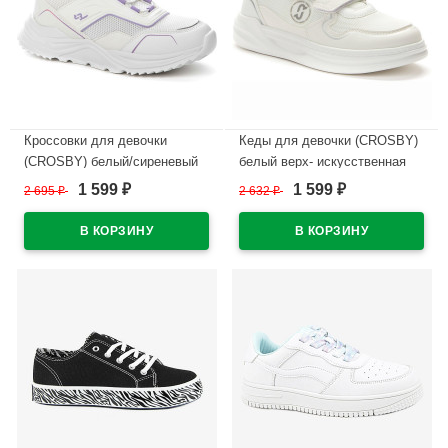
Кроссовки для девочки
Кеды для девочки (CROSBY)
(CROSBY) белый/сиреневый
белый верх- искусственная
верх-сетка/искусственная
кожа+сетка подкладка-
1 599
1 599
2 695
₽
2 632
₽
₽
₽
кожа+сетка подкладка-
текстиль размерный ряд 30-
текстиль арт.247064/04-04
35 артикул 247115/02-01
В наличии
В наличии