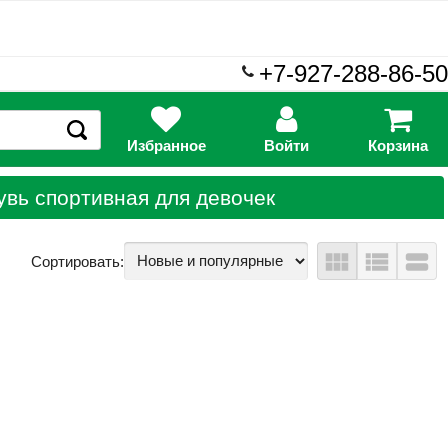
+7-927-288-86-50
Избранное
Войти
Корзина
увь спортивная для девочек
view_module
view_list
view_stream
Сортировать: