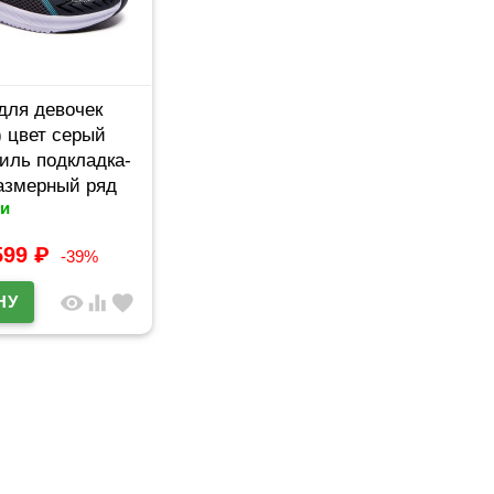
для девочек
 цвет серый
тиль подкладка-
азмерный ряд
и
кул N1738-1
599
₽
-39%
visibility
equalizer
favorite