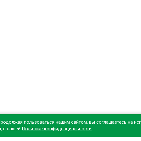
Продолжая пользоваться нашим сайтом, вы соглашаетесь на ис
ы, в нашей
Политике конфиденциальности
.
овите наше приложение, чтобы делать покупки удобнее!