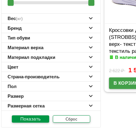
Вес
(кг)
Бренд
Кроссовки 
(STROBBS)
Тип обуви
верх- текс
Материал верха
текстиль р
Материал подкладки
В наличи
31-35 арти
Цвет
1 
2 622
₽
Страна-производитель
Пол
Размер
Размерная сетка
Сброс