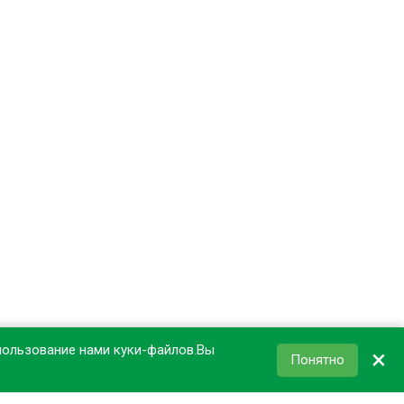
пользование нами куки-файлов.Вы
×
Понятно
КОРЗИНА
0
₽