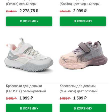
(Сказка) серый верх-
(Kapika) цвет черный верх-
искуственная кожа
текстиль подкладка-текстиль/
2 278,75
2 999
2 547
₽
3 575
₽
₽
₽
подкладка-текстиль артикул
натуральная кожа размерный
R070874878W
ряд 35-39 артикул 74809-1
В наличии
В наличии
Кроссовки для девочки
Кроссовки для девочки
(CROSBY) белый/розовый
(Мышонок) цвет розовый
верх-сетка/искусственная
верх-текстиль подкладка-
1 999
1 599
2 981
₽
1 832
₽
₽
₽
кожа+сетка подкладка-
текстиль артикул jwg-E7-3L
текстиль арт.247320/01-04
В наличии