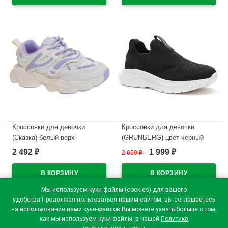
В наличии
В наличии
Кроссовки для девочки
Кроссовки для девочки
(Сказка) белый верх-
(GRUNBERG) цвет черный
искуственная кожа
верх-текстиль подкладка-
2 492
1 999
₽
2 659
₽
₽
подкладка-текстиль артикул
текстиль артикул 158606/06-
R263894002W
01
В наличии
В наличии
Мы используем куки-файлы (cookies) для вашего
удобства.Продолжая пользоваться нашим сайтом, вы соглашаетесь
на использование нами куки-файлов.Вы можете узнать больше о том,
как мы используем куки-файлы, в нашей
Политике