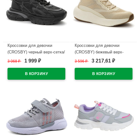
Кроссовки для девочки
Кроссовки для девочки
(CROSBY) черный верх-сетка/
(CROSBY) бежевый верх-
искусственная кожа+сетка
сетка/искусственная
1 999
3 217,61
3 068
₽
3 596
₽
₽
₽
подкладка-текстиль артикул
кожа+сетка подкладка-
447272/05-04
текстиль артикул 447167/01-
04
В наличии
В наличии