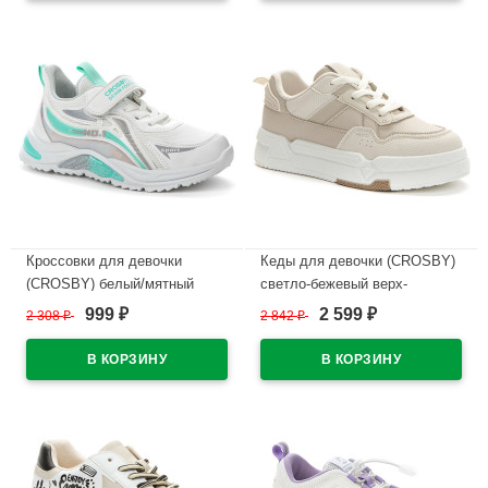
В наличии
В наличии
Кроссовки для девочки
Кеды для девочки (CROSBY)
(CROSBY) белый/мятный
светло-бежевый верх-
верх-искусственная кожа
искусственная кожа
999
2 599
2 308
₽
2 842
₽
₽
₽
подкладка-сетка размерный
подкладка-текстиль
ряд 30-35 артикул 247247/01-
размерный ряд 35-39
06
арт.247273/02-02
В наличии
В наличии