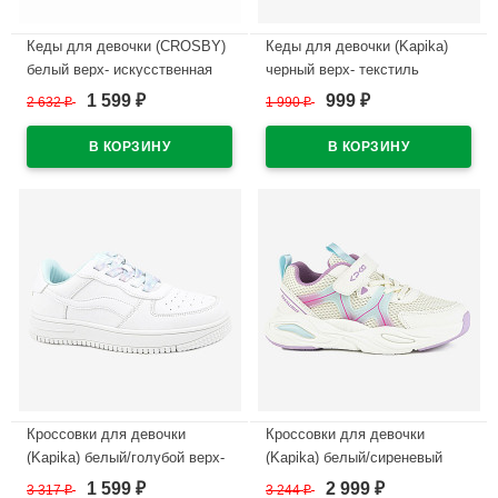
Кеды для девочки (CROSBY)
Кеды для девочки (Kapika)
белый верх- искусственная
черный верх- текстиль
кожа+сетка подкладка-
подкладка-натуральная кожа
1 599
999
2 632
₽
1 990
₽
₽
₽
текстиль размерный ряд 30-
размерный ряд 33-37 артикул
35 артикул 247115/02-01
731034-2
В наличии
В наличии
Кроссовки для девочки
Кроссовки для девочки
(Kapika) белый/голубой верх-
(Kapika) белый/сиреневый
искусственная кожа
верх- искусственная кожа/
1 599
2 999
3 317
₽
3 244
₽
₽
₽