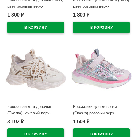
цвет розовый верх-
цвет розовый верх-
искусственная кожа
искусственная кожа
1 800
1 800
₽
₽
подкладка-текстиль артикул
подкладка-текстиль артикул
dz-2080-3H
dz-2080-1H
В наличии
В наличии
Кроссовки для девочки
Кроссовки для девочки
(Сказка) бежевый верх-
(Сказка) розовый верх-
искуственная кожа
искуственная кожа
3 102
1 608
₽
₽
подкладка-текстиль артикул
подкладка-текстиль артикул
R000094229K
R000194362P