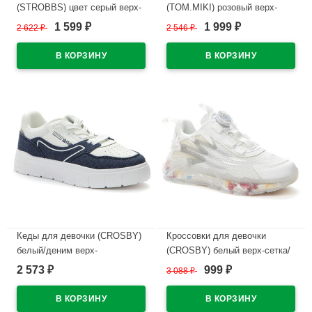
(STROBBS) цвет серый верх-
(TOM.MIKI) розовый верх-
текстиль подкладка-текстиль
искусственная кожа/текстиль
1 599
1 999
2 622
₽
2 546
₽
₽
₽
размерный ряд 31-35 артикул
подкладка-текстиль артикул
N1738-1
T-10468-E
В наличии
В наличии
Кеды для девочки (CROSBY)
Кроссовки для девочки
белый/деним верх-
(CROSBY) белый верх-сетка/
искусственная кожа
искусственная кожа
2 573
999
₽
3 088
₽
₽
подкладка-текстиль
подкладка-текстиль
размерный ряд 33-38
арт.247122/01-04
арт.247039/01-07