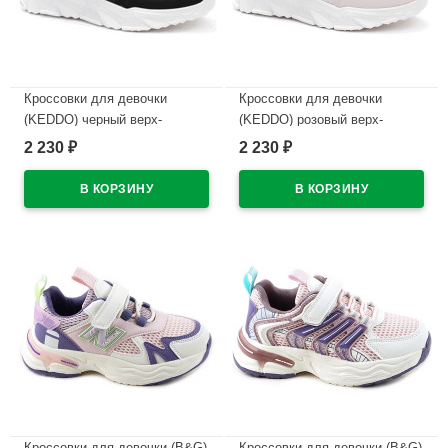
Кроссовки для девочки
Кроссовки для девочки
(KEDDO) черный верх-
(KEDDO) розовый верх-
искусственная кожа, сетка
искусственная кожа, сетка
2 230
2 230
₽
₽
подкладка-текстиль
подкладка-текстиль
размерный ряд 32-36
размерный ряд 32-36
арт.257070/04-07
арт.257070/04-04
В наличии
В наличии
Кроссовки для девочки (B&G)
Кроссовки для девочки (B&G)