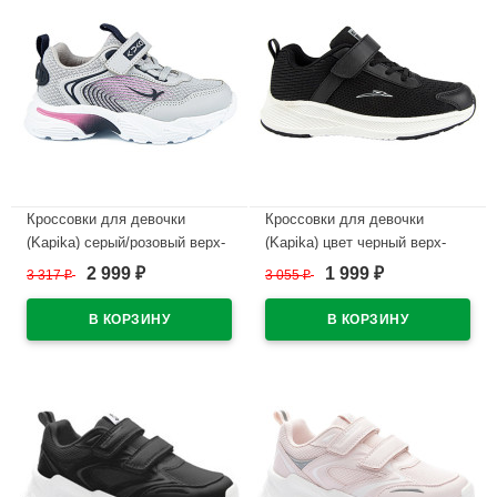
Кроссовки для девочки
Кроссовки для девочки
(Kapika) серый/розовый верх-
(Kapika) цвет черный верх-
искусственная кожа/текстиль
текстиль подкладка-текстиль/
2 999
1 999
3 317
₽
3 055
₽
₽
₽
подкладка-текстиль
натуральная кожа размерный
размерный ряд 31-35 артикул
ряд 33-37 артикул 731152-1
731148-3
В наличии
В наличии