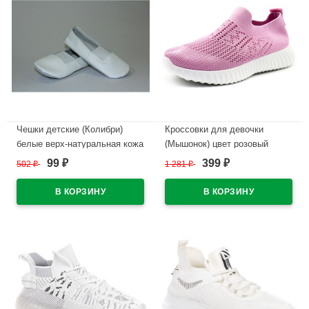
Чешки детские (Колибри)
Кроссовки для девочки
белые верх-натуральная кожа
(Мышонок) цвет розовый
подкладка-текстиль артикул
верх-текстиль подкладка-
99
399
502
₽
1 281
₽
₽
₽
01-1
текстиль артикул jwg-C51-7A
В наличии
В наличии