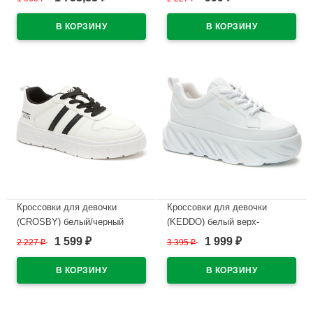
размерный ряд 29-36 артикул
подкладка-сетка
R577884102W
арт.248039/02-02
В наличии
В наличии
Кроссовки для девочки
Кроссовки для девочки
(CROSBY) белый/черный
(KEDDO) белый верх-
верх-искусственная кожа/
искусственная кожа
1 599
1 999
2 227
₽
3 395
₽
₽
₽
сетка подкладка-сетка
подкладка-текстиль артикул
арт.248039/04-01
547173/02-05
В наличии
В наличии