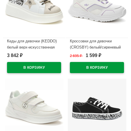
Кеды для девочки (KEDDO)
Кроссовки для девочки
белый верх-искусственная
(CROSBY) белый/сиреневый
кожа подкладка-текстиль
верх-сетка/искусственная
3 842
1 599
₽
2 695
₽
₽
размерный ряд 34-39
кожа+сетка подкладка-
арт.547108/08-01
текстиль арт.247064/04-04
В наличии
В наличии