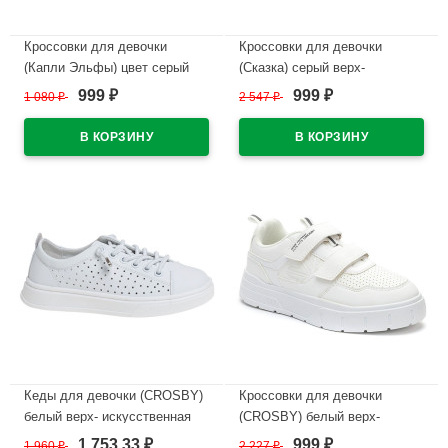
Кроссовки для девочки
Кроссовки для девочки
(Капли Эльфы) цвет серый
(Сказка) серый верх-
верх-текстиль подкладка-
искуственная кожа
999
999
1 080
₽
2 547
₽
₽
₽
текстиль артикул wjp-W2-3-3
подкладка-текстиль артикул
R072974881GR
В наличии
В наличии
Кеды для девочки (CROSBY)
Кроссовки для девочки
белый верх- искусственная
(CROSBY) белый верх-
кожа подкладка-текстиль
искусственная кожа/сетка
1 753,33
999
1 960
₽
2 227
₽
₽
₽