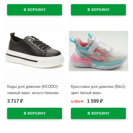
подкладка-текстиль
текстиль подкладка-текстиль
размерный ряд 33-37 артикул
размерный ряд 32-36 артикул
73818-1
73946-1
В наличии
В наличии
Кеды для девочки (KEDDO)
Кроссовки для девочки (B&G)
черный верх- искусственная
цвет белый верх-
кожа подкладка-текстиль
искусственная кожа
3 717
1 599
₽
1 751
₽
₽
размерный ряд 34-39
подкладка-текстиль артикул
арт.547186/01-02
dz-1801-5H
В наличии
В наличии