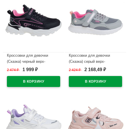
Кроссовки для девочки
Кроссовки для девочки
(Сказка) черный верх-
(Сказка) серый верх-
искуственная кожа
искуственная кожа
1 999
2 168,49
2 474
₽
2 424
₽
₽
₽
подкладка-текстиль артикул
подкладка-текстиль артикул
R963774816BK
R003874831GR
В наличии
В наличии