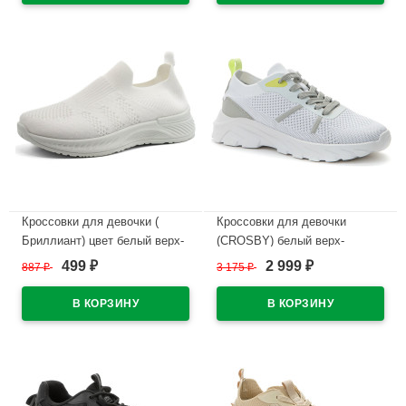
В наличии
Кроссовки для девочки (
Кроссовки для девочки
Бриллиант) цвет белый верх-
(CROSBY) белый верх-
искуственная кожа
текстиль/искусственная
499
2 999
887
₽
3 175
₽
₽
₽
подкладка-текстиль артикул
кожа+сетка подкладка-
ufs-B2
текстиль артикул 447030/02-
01
В наличии
В наличии