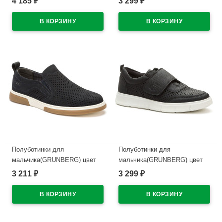
4 185
3 299
₽
₽
натуральная кожа размер 32-
нубук подкладка
37 арт.KAH010-050
-натуральная кожа
арт.148612/02-04
В наличии
В наличии
Полуботинки для
Полуботинки для
мальчика(GRUNBERG) цвет
мальчика(GRUNBERG) цвет
синий верх-искусственный
черный верх-искусственная
3 211
3 299
₽
₽
нубук подкладка
кожа подкладка -натуральная
-натуральная кожа
кожа арт.158619/04-01
арт.148612/04-03
В наличии
В наличии