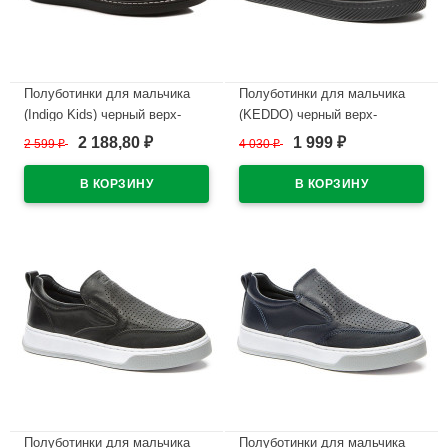
Полуботинки для мальчика
Полуботинки для мальчика
(Indigo Kids) черный верх-
(KEDDO) черный верх-
искусственная кожа
натуральная кожа подкладка-
2 188,80
1 999
2 599
₽
4 030
₽
₽
₽
подкладка-натуральная кожа/
натуральная кожа артикул
текстиль размерный ряд 32-
538303/03-01
37 арт.41-0020C
В наличии
В наличии
Полуботинки для мальчика
Полуботинки для мальчика