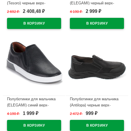
(Tesoro) черные верх-
(ELEGAMI) черный верх-
искусственный нубук
натуральная кожа подкладка-
2 408,48
2 999
2 692
₽
4 190
₽
₽
₽
подкладка-натуральная кожа
натуральная кожа размерный
размер 30-35 арт.138661/06-01
ряд 32-37 арт.5-525742201
В наличии
В наличии
Полуботинки для мальчика
Полуботинки для мальчика
(ELEGAMI) синий верх-
(Antilopa) черные верх-
натуральная кожа подкладка-
искусственный нубук
1 999
999
4 190
₽
2 472
₽
₽
₽
натуральная кожа размерный
подкладка-натуральная кожа
ряд 32-37 арт.5-525742202
размер 32-37 арт.AL 7374