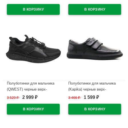
подкладка-натуральная кожа
подкладка-натуральная кожа
размер 32-37 арт.232T-Z1-3848
размерный ряд 36-41 артикул
232T-Z1-3861
В наличии
В наличии
Полуботинки для мальчика
Полуботинки для мальчика
(QWEST) черные верх-
(Kapika) черные верх-
искусственная кожа
натуральная кожа подкладка-
2 999
1 599
3 529
₽
3 466
₽
₽
₽
подкладка-натуральная кожа
натуральная кожа размер 29-
размерный ряд 36-42 артикул
33 артикул 22902-1
232T-Z1-3864
В наличии
В наличии