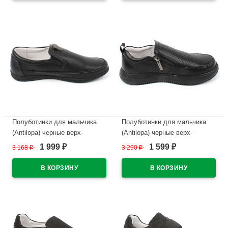
В наличии
В наличии
Полуботинки для мальчика
Полуботинки для мальчика
(Antilopa) черные верх-
(Antilopa) черные верх-
натуральная кожа подкладка-
натуральная кожа подкладка-
1 999
1 599
3 168
₽
3 290
₽
₽
₽
натуральная кожа размер 33-
натуральная кожа размер 32-
38 арт.AL 7092
37 арт.AL 7282
В наличии
В наличии