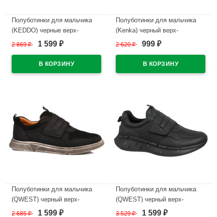
Полуботинки для мальчика
Полуботинки для мальчика
(KEDDO) черные верх-
(Kenka) черный верх-
искусственный нубук
искусственная кожа
1 599
999
2 869
₽
2 620
₽
₽
₽
подкладка-натуральная кожа
подкладка-натуральная кожа
артикул 538316/01-01
артикул DJB_2183-9_black
В наличии
В наличии
Полуботинки для мальчика
Полуботинки для мальчика
(QWEST) черный верх-
(QWEST) черный верх-
искусственная кожа/текстиль
искусственная кожа
1 599
1 599
2 685
₽
3 529
₽
₽
₽