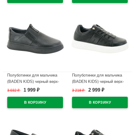
В наличии
В наличии
Полуботинки для мальчика
Полуботинки для мальчика
(BADEN KIDS) черный верх-
(BADEN KIDS) черный верх-
натуральная кожа подкладка-
натуральная кожа подкладка-
1 999
2 999
3 032
₽
3 218
₽
₽
₽
натуральная кожа размер 32-
натуральная кожа размер 32-
37 арт.KPZ043-014
37 арт.KPZ043-018
В наличии
В наличии