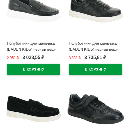
Полуботинки для мальчика
Полуботинки для мальчика
(BADEN KIDS) черный верх-
(BADEN KIDS) черный верх-
натуральная кожа подкладка-
натуральная кожа подкладка-
3 028,55
3 735,81
2 951
₽
3 831
₽
₽
₽
натуральная кожа размер 32-
натуральная кожа размер 37-
37 арт.KPZ043-034
40 арт.KPZ042-013
В наличии
В наличии