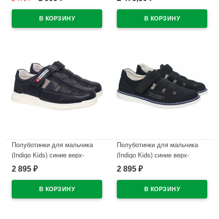
подкладка-натуральная кожа
подкладка-натуральная кожа
артикул 148629/10-02
артикул 148670/03-01
В наличии
В наличии
Полуботинки для мальчика
Полуботинки для мальчика
(Indigo Kids) синие верх-
(Indigo Kids) синие верх-
искусственная кожа
искусственная кожа
2 895
2 895
₽
₽
подкладка-натуральная кожа
подкладка-натуральная кожа
размерный ряд 32-37 арт.41-
размерный ряд 32-37 арт.41-
0019A2
0020A2
В наличии
В наличии