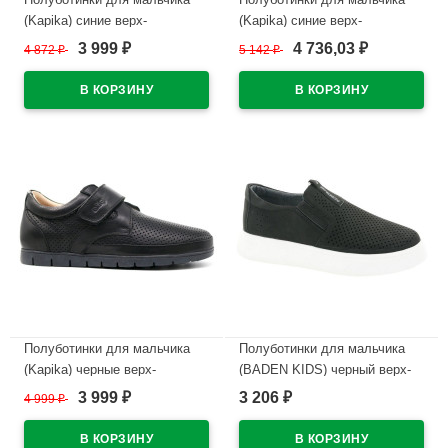
(Kapika) синие верх-
(Kapika) синие верх-
натуральная кожа/
натуральная кожа/
3 999
4 736,03
4 872
₽
5 142
₽
₽
₽
искусственная кожа
искусственная кожа
подкладка-натуральная кожа
подкладка-натуральная кожа
размер 35-37 артикул 23704T-
размер 30-34 артикул
1
23793т-1
В наличии
В наличии
Полуботинки для мальчика
Полуботинки для мальчика
(Kapika) черные верх-
(BADEN KIDS) черный верх-
натуральная кожа подкладка-
натуральная кожа подкладка-
3 999
3 206
4 999
₽
₽
₽
натуральная кожа размер 31-
натуральная кожа размер 32-
35 артикул 23955T-1
37 арт.KPZ043-013