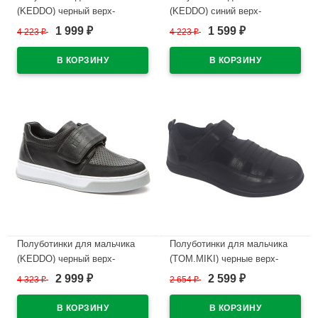
(KEDDO) черный верх-
(KEDDO) синий верх-
натуральная кожа подкладка-
натуральная кожа подкладка-
1 999
1 599
4 223
₽
4 223
₽
₽
₽
натуральная кожа артикул
натуральная кожа артикул
538829/03-01
538829/03-02
В наличии
В наличии
Полуботинки для мальчика
Полуботинки для мальчика
(KEDDO) черный верх-
(TOM.MIKI) черные верх-
натуральная кожа подкладка-
искусственная кожа
2 999
2 599
4 323
₽
2 654
₽
₽
₽
натуральная кожа артикул
подкладка-натуральная кожа
538829/01-01
размерный ряд 33-38 арт.T-