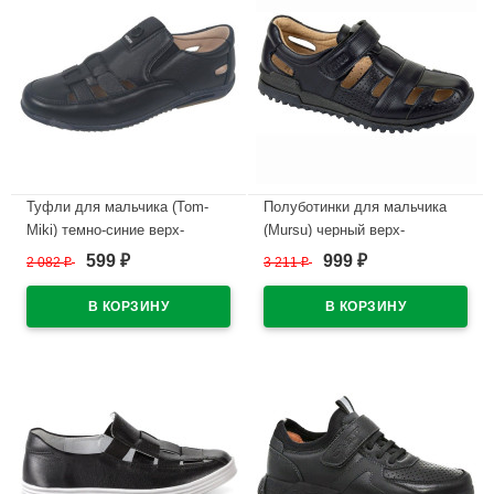
Туфли для мальчика (Tom-
Полуботинки для мальчика
Miki) темно-синие верх-
(Mursu) черный верх-
искусственная кожа
искусственная кожа
599
999
2 082
₽
3 211
₽
₽
₽
подкладка-натуральная
подкладка-натуральная кожа
кожа+текстиль артикул
размерный ряд 34-41 артикул
RR1604_B-9347-B
2217401025
В наличии
В наличии