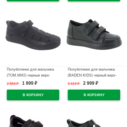
10286-A
В наличии
В наличии
Полуботинки для мальчика
Полуботинки для мальчика
(TOM.MIKI) черные верх-
(BADEN KIDS) черный верх-
искусственная кожа
натуральная кожа подкладка-
1 999
2 999
2 654
₽
3 319
₽
₽
₽
подкладка-натуральная кожа
натуральная кожа размер 32-
размерный ряд 33-38 арт.T-
37 арт.KPA005-050
10281-A
В наличии
В наличии