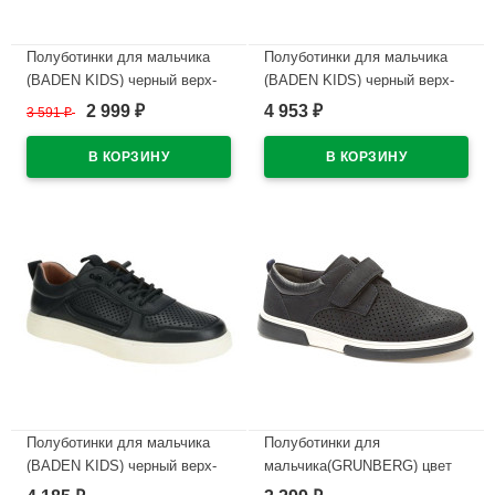
Полуботинки для мальчика
Полуботинки для мальчика
(BADEN KIDS) черный верх-
(BADEN KIDS) черный верх-
натуральная кожа подкладка-
натуральная кожа подкладка-
2 999
4 953
3 591
₽
₽
₽
натуральная кожа размер 37-
натуральная кожа размер 36-
40 арт.KPZ045-016
40 арт.KAH008-030
В наличии
В наличии
Полуботинки для мальчика
Полуботинки для
(BADEN KIDS) черный верх-
мальчика(GRUNBERG) цвет
натуральная кожа подкладка-
синий верх-искусственный