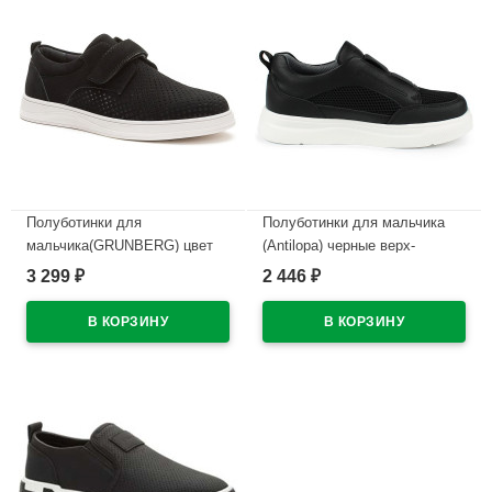
Полуботинки для
Полуботинки для мальчика
мальчика(GRUNBERG) цвет
(Antilopa) черные верх-
черный верх-искусственный
искусственная кожа +
3 299
2 446
₽
₽
нубук подкладка
текстиль подкладка-текстиль
-натуральная кожа
арт.AL 14785
арт.158621/06-02
В наличии
В наличии