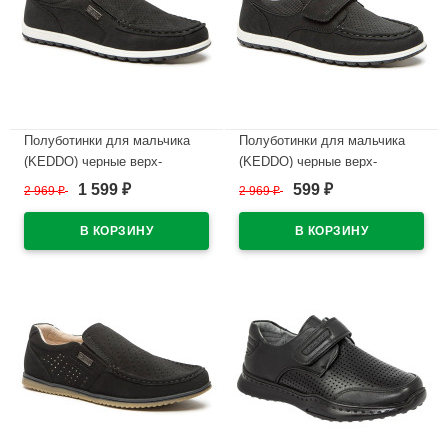
Полуботинки для мальчика
Полуботинки для мальчика
(KEDDO) черные верх-
(KEDDO) черные верх-
искусственный нубук
искусственный нубук
1 599
599
2 969
₽
2 969
₽
₽
₽
подкладка-натуральная кожа
подкладка-натуральная кожа
артикул 538297/01-01
артикул 538297/03-03
В наличии
В наличии