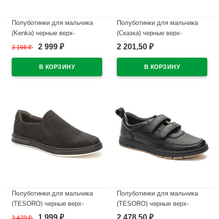
Полуботинки для мальчика
Полуботинки для мальчика
(Kenka) черные верх-
(Сказка) черные верх-
искусственная кожа
искусственная кожа
2 999
2 201,50
3 166
₽
₽
₽
подкладка-натуральная кожа
подкладка-натуральная кожа
размерный ряд 32-37 артикул
размерный ряд 32-37
GJH_71512_black
арт.R077884015BK
В наличии
В наличии
Полуботинки для мальчика
Полуботинки для мальчика
(TESORO) черные верх-
(TESORO) черные верх-
искусственный нубук
искусственная кожа
1 999
2 478,50
2 479
₽
₽
₽