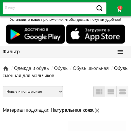
shopping_cart
Установите наше приложение, чтобы делать покупки удобнее!

Фильтр

Одежда и обувь
Обувь
Обувь школьная
Обувь
сменная для мальчиков



close
Материал подкладки:
Натуральная кожа