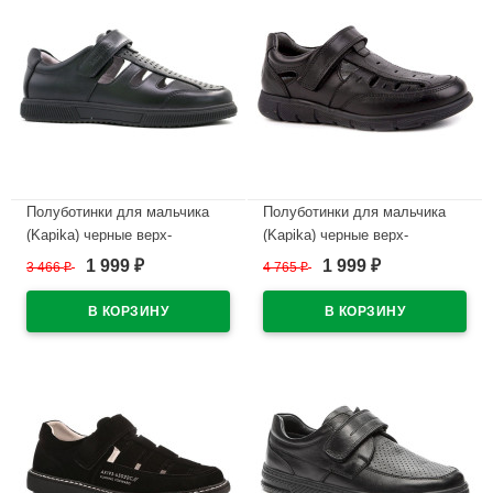
Полуботинки для мальчика
Полуботинки для мальчика
(Kapika) черные верх-
(Kapika) черные верх-
натуральная кожа подкладка-
натуральная кожа подкладка-
1 999
1 999
3 466
₽
4 765
₽
₽
₽
натуральная кожа размер 29-
натуральная кожа размер 30-
33 артикул 22908-1
34 артикул 23851T-1
В наличии
В наличии