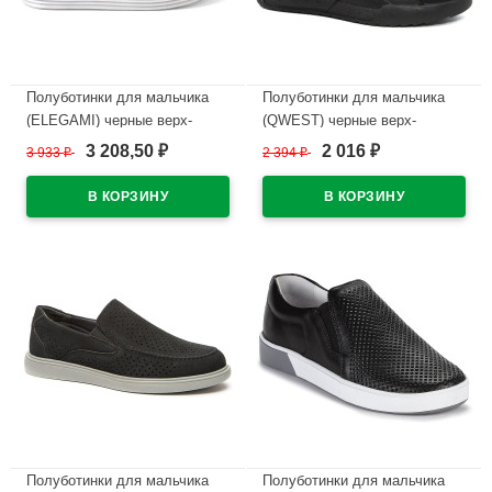
Полуботинки для мальчика
Полуботинки для мальчика
(ELEGAMI) черные верх-
(QWEST) черные верх-
натуральная кожа подкладка-
искусственная кожа
3 208,50
2 016
3 933
₽
2 394
₽
₽
₽
натуральная кожа размерный
подкладка-натуральная кожа
ряд 32-37 арт.5-525862201
размерный ряд 33-36 артикул
222T-Z25-3261
В наличии
В наличии
Полуботинки для мальчика
Полуботинки для мальчика