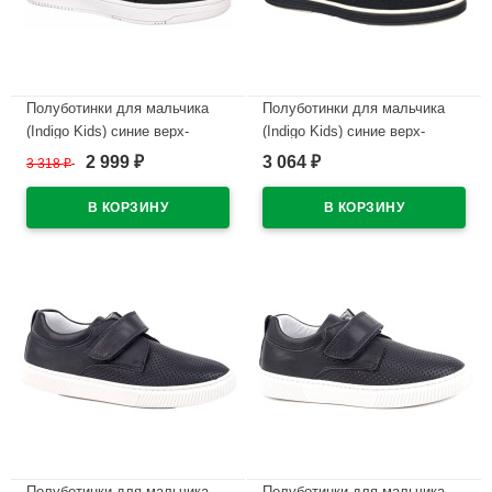
Полуботинки для мальчика
Полуботинки для мальчика
(Indigo Kids) синие верх-
(Indigo Kids) синие верх-
искусственная кожа
искусственная кожа
2 999
3 064
3 318
₽
₽
₽
подкладка-натуральная кожа
подкладка-натуральная кожа
размерный ряд 36-40 арт.44-
размерный ряд 32-37 арт.41-
0175B
0325C
В наличии
В наличии
Полуботинки для мальчика
Полуботинки для мальчика