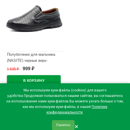
Полуботинки для мальчика
(NASITE) черные верх-
искусственная кожа
999
1 535
₽
₽
подкладка-искусственная
кожа размерный ряд 31-36
арт.chj-LZ07-1C
Мы используем куки-файлы (cookies) для вашего
В наличии
удобства.Продолжая пользоваться нашим сайтом, вы соглашаетесь
на использование нами куки-файлов.Вы можете узнать больше о том,
как мы используем куки-файлы, в нашей
Политике
конфиденциальности
.
×
Понятно
qr_code
home
favorite
verified
person