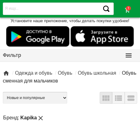
shopping_cart
Установите наше приложение, чтобы делать покупки удобнее!

Фильтр

Одежда и обувь
Обувь
Обувь школьная
Обувь
сменная для мальчиков



close
Бренд:
Kapika