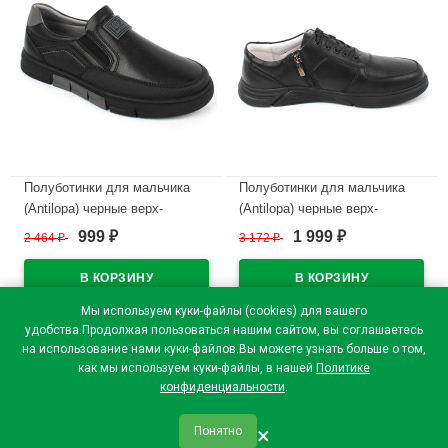
Полуботинки для мальчика
Полуботинки для мальчика
(Antilopa) черные верх-
(Antilopa) черные верх-
искусственная кожа
натуральная кожа подкладка-
999
1 999
2 464
₽
3 172
₽
₽
₽
подкладка-искусственная
натуральная кожа размер 36-
кожа размер 32-37 арт.AL
41 арт.AL 7262
7400
В наличии
Мы используем куки-файлы (cookies) для вашего
В наличии
удобства.Продолжая пользоваться нашим сайтом, вы соглашаетесь
на использование нами куки-файлов.Вы можете узнать больше о том,
как мы используем куки-файлы, в нашей
Политике
конфиденциальности
.
×
Понятно
qr_code
home
favorite
verified
person