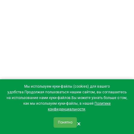
Мы используем куки-файлы (cookies) для вашего
удобства.Продолжая пользоваться нашим сайтом, вы соглашаетесь
на использование нами куки-файлов.Вы можете узнать больше о том,
как мы используем куки-файлы, в нашей
Политике
конфиденциальности
.
×
Понятно
qr_code
home
favorite
verified
person
Главная
Закладки
Мои купоны
Профиль