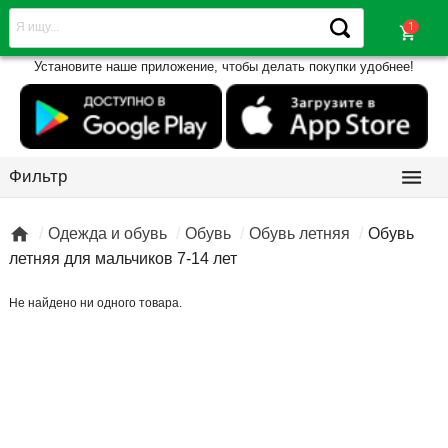
shopping_cart
Установите наше приложение, чтобы делать покупки удобнее!

Фильтр

Одежда и обувь
Обувь
Обувь летняя
Обувь
летняя для мальчиков 7-14 лет
Не найдено ни одного товара.