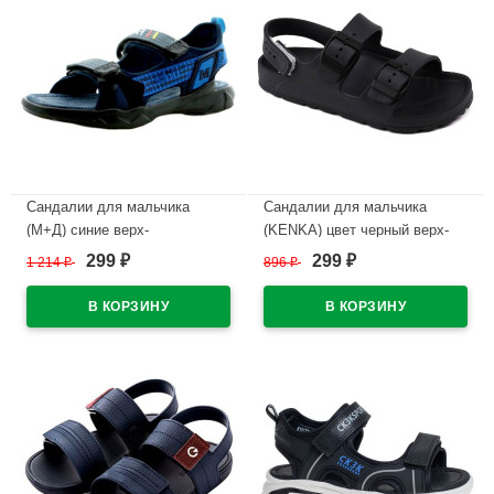
Сандалии для мальчика
Сандалии для мальчика
(М+Д) синие верх-
(KENKA) цвет черный верх-
искусственная кожа
эва подкладка-эва размерный
299
299
1 214
₽
896
₽
₽
₽
подкладка-искусственная
ряд 31-36 арт.OIA_9034-
кожа размерный ряд 32-37
2_black
арт. RC71_2141-1
В наличии
В наличии