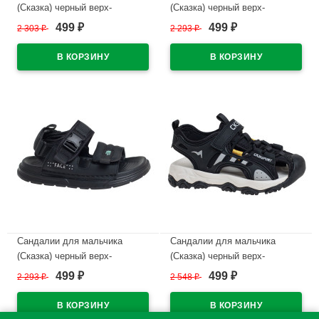
(Сказка) черный верх-
(Сказка) черный верх-
искусственная кожа
текстиль подкладка-
499
499
2 303
₽
2 293
₽
₽
₽
подкладка-натуральная кожа
натуральная кожа размерный
размерный ряд 32-37
ряд 32-37 арт.R100981721BK
арт.R511371535BK
В наличии
В наличии
Сандалии для мальчика
Сандалии для мальчика
(Сказка) черный верх-
(Сказка) черный верх-
текстиль подкладка-
искусственная кожа
499
499
2 293
₽
2 548
₽
₽
₽
натуральная кожа размерный
подкладка-натуральная кожа
ряд 32-37 арт.R100981722BK
размерный ряд 32-37
арт.R100681715BK