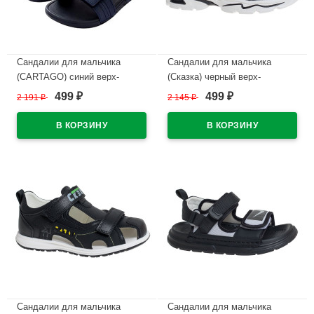
Сандалии для мальчика
Сандалии для мальчика
(CARTAGO) синий верх-
(Сказка) черный верх-
искусственная кожа
искусственная кожа
499
499
2 191
₽
2 145
₽
₽
₽
подкладка- без подклада
подкладка-натуральная кожа
размерный ряд 30-38 арт.
размерный ряд 32-37
RR1510_11607-25247
арт.R101771521BK
В наличии
В наличии
Сандалии для мальчика
Сандалии для мальчика