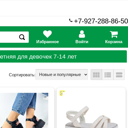
+7-927-288-86-50
Избранное
Войти
Корзина
етняя для девочек 7-14 лет
view_module
view_list
view_stream
Сортировать: