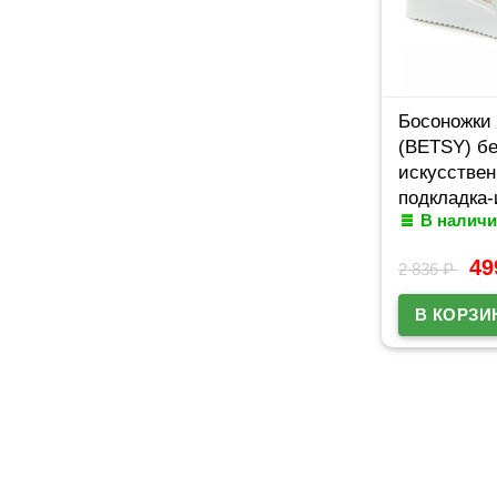
Босоножки 
(BETSY) б
искусствен
подкладка-
В наличи
кожа артик
4
2 836
₽