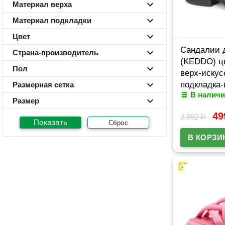
Материал верха
Материал подкладки
Цвет
Сандалии 
Страна-производитель
(KEDDO) ц
Пол
верх-искус
подкладка-
Размерная сетка
В наличи
кожа артик
Размер
4
2 992
₽
Сброс