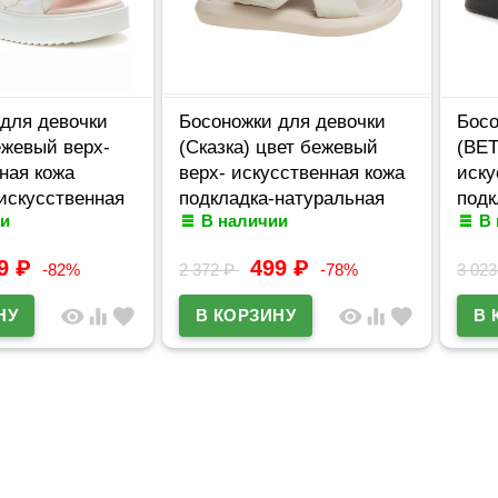
для девочки
Босоножки для девочки
Босо
ежевый верх-
(Сказка) цвет бежевый
(BET
ная кожа
верх- искусственная кожа
иску
искусственная
подкладка-натуральная
подк
и
В наличии
В
ул 947410/04-02
кожа размерный ряд 32-37
кожа
арт.R221581755BE
99
₽
499
₽
-82%
2 372
₽
-78%
3 02
visibility
equalizer
favorite
visibility
equalizer
favorite