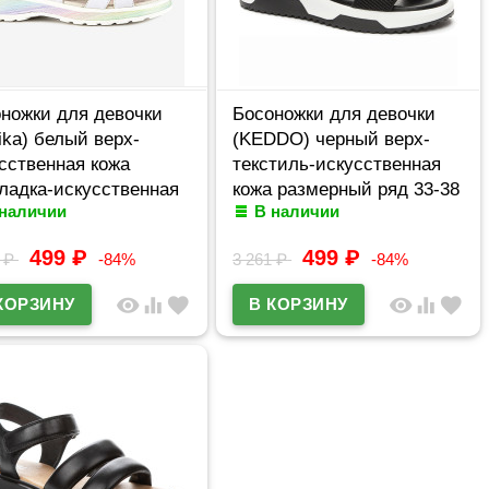
ножки для девочки
Босоножки для девочки
ika) белый верх-
(KEDDO) черный верх-
сственная кожа
текстиль-искусственная
ладка-искусственная
кожа размерный ряд 33-38
 наличии
В наличии
 артикул 33599п-3
артикул 547169/29-05
499
₽
499
₽
7
₽
-84%
3 261
₽
-84%
visibility
equalizer
favorite
visibility
equalizer
favorite