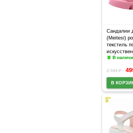
Сандалии 
(Meitesi) р
текстиль п
искусствен
В наличи
размерный 
арт.ldj-Y36
4
2 344
₽