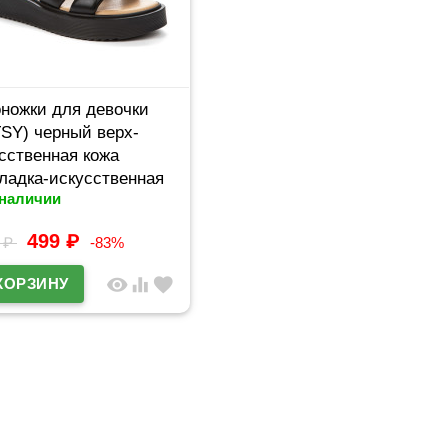
ножки для девочки
SY) черный верх-
сственная кожа
ладка-искусственная
 наличии
 артикул 947310/04-01
499
₽
3
₽
-83%
visibility
equalizer
favorite