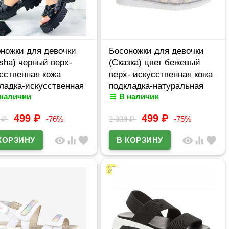
ножки для девочки
Босоножки для девочки
isha) черный верх-
(Сказка) цвет бежевый
сственная кожа
верх- искусственная кожа
ладка-искусственная
подкладка-натуральная
 наличии
В наличии
 размерный ряд 36-41
кожа размерный ряд 31-36
apb-601-1
арт.R572571607B
499
₽
499
₽
8
₽
-76%
2 039
₽
-75%
visibility
equalizer
favorite
visibility
equalizer
favorite