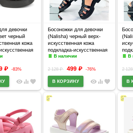
для девочки
Босоножки для девочки
Босо
вет черный
(Nalisha) черный верх-
(Nal
ственная кожа
искусственная кожа
иску
искусственная
подкладка-искусственная
подк
и
В наличии
В
ул 537268/01-01
кожа размерный ряд 36-41
кожа
арт.apb-607-1
арт.
99
₽
499
₽
-83%
2 128
₽
-76%
2 12
visibility
equalizer
favorite
visibility
equalizer
favorite