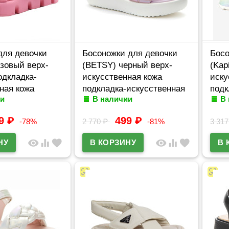
для девочки
Босоножки для девочки
Босо
озовый верх-
(BETSY) черный верх-
(Kap
одкладка-
искусственная кожа
иску
ная кожа
подкладка-искусственная
подк
и
В наличии
В
ряд 30-37
кожа артикул 947408/05-03
кожа
-21
99
₽
499
₽
-78%
2 770
₽
-81%
3 31
visibility
equalizer
favorite
visibility
equalizer
favorite