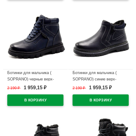
В наличии
В наличии
Ботинки для мальчика (
Ботинки для мальчика (
SOPRANO) черные верх-
SOPRANO) синие верх-
искусственная кожа
искусственная кожа
1 959,15
1 959,15
2 190
₽
2 190
₽
₽
₽
подкладка -искуственный мех
подкладка -искуственный мех
артикул amj-B0588
артикул amj-B2175-1
В наличии
В наличии