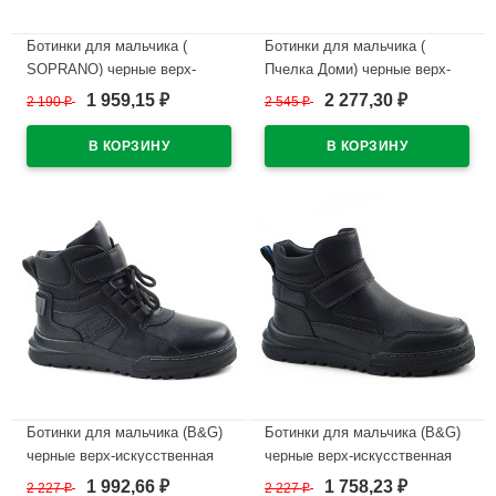
Ботинки для мальчика (
Ботинки для мальчика (
SOPRANO) черные верх-
Пчелка Доми) черные верх-
искусственная кожа
искусственная кожа
1 959,15
2 277,30
2 190
₽
2 545
₽
₽
₽
подкладка -искуственный мех
подкладка -искуственный мех
артикул amj-B0053
артикул tyg-5332-7
В наличии
В наличии
Ботинки для мальчика (B&G)
Ботинки для мальчика (B&G)
черные верх-искусственная
черные верх-искусственная
кожа подкладка
кожа подкладка
1 992,66
1 758,23
2 227
₽
2 227
₽
₽
₽