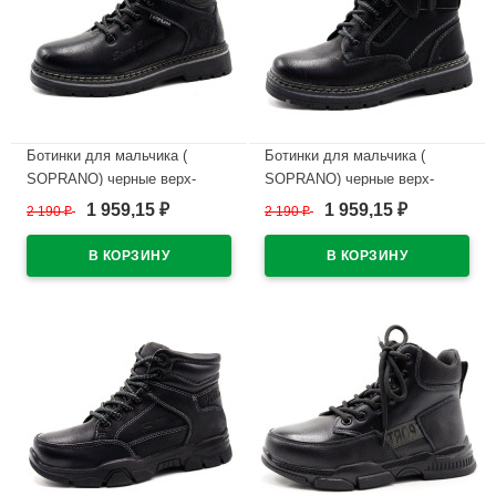
Ботинки для мальчика (
Ботинки для мальчика (
SOPRANO) черные верх-
SOPRANO) черные верх-
искусственная кожа
искусственная кожа
1 959,15
1 959,15
2 190
₽
2 190
₽
₽
₽
подкладка -искуственный мех
подкладка -искуственный мех
артикул amj-B2185
артикул amj-B2182
В наличии
В наличии