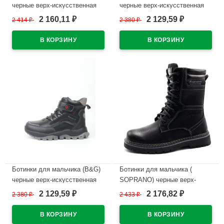
черные верх-искусственная
черные верх-искусственная
кожа подкладка
кожа подкладка
2 160,11
2 129,59
2 414
₽
2 380
₽
₽
₽
-искуственный мех артикул
-искуственный мех артикул
m-bg-5332-9A
RC51_5332-8A
В наличии
В наличии
Ботинки для мальчика (B&G)
Ботинки для мальчика (
черные верх-искусственная
SOPRANO) черные верх-
кожа подкладка
искусственная кожа
2 129,59
2 176,82
2 380
₽
2 433
₽
₽
₽
-искуственный мех артикул
подкладка -искуственный мех
RC51_5356-5A
артикул amj-B2169