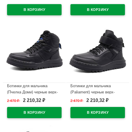
-искуственный мех артикул
-искуственный мех артикул
dz-F371-2A
dz-F371-3A
В наличии
В наличии
Ботинки для мальчика
Ботинки для мальчика
(Пчелка Доми) черные верх-
(Paliament) черные верх-
искусственная кожа
искусственная кожа
2 210,32
2 210,32
2 470
₽
2 470
₽
₽
₽
подкладка -искуственный мех
подкладка -искуственный мех
артикул tyg-F371-1A
артикул tyg-F371-8A
В наличии
В наличии