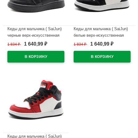
Кеды для мальчика ( SaiJun)
Кеды для мальчика ( SaiJun)
черные верх-искусственная
белые верх-искусственная
кожа подкладка
кожа подкладка
1 640,99
1 640,99
1 834
₽
1 834
₽
₽
₽
-искуственный мех артикул
-искуственный мех артикул
czz-C6566-2
czz-C6566-1
В наличии
В наличии
Кеды для мальчика ( SaiJun)