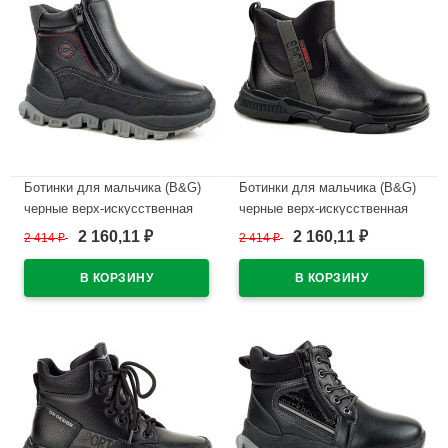
Ботинки для мальчика (B&G)
Ботинки для мальчика (B&G)
черные верх-искусственная
черные верх-искусственная
кожа подкладка
кожа подкладка
2 160,11
2 160,11
2 414
₽
2 414
₽
₽
₽
-искуственный мех артикул
-искуственный мех артикул
m-bg-5356-4A
m-bg-5332-3A
В наличии
В наличии