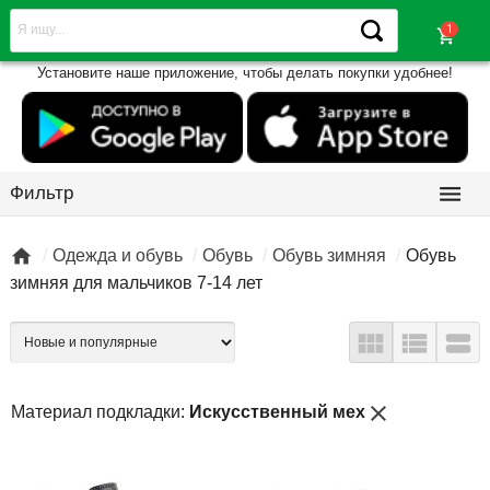
shopping_cart
Установите наше приложение, чтобы делать покупки удобнее!

Фильтр

Одежда и обувь
Обувь
Обувь зимняя
Обувь
зимняя для мальчиков 7-14 лет



close
Материал подкладки:
Искусственный мех