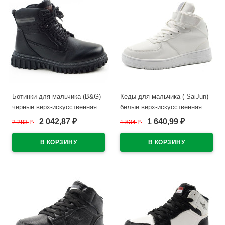
Ботинки для мальчика (B&G)
Кеды для мальчика ( SaiJun)
черные верх-искусственная
белые верх-искусственная
кожа подкладка
кожа подкладка
2 042,87
1 640,99
2 283
₽
1 834
₽
₽
₽
-искуственный мех артикул
-искуственный мех артикул
m-bg-F370-11A
czz-C6560-4
В наличии
В наличии