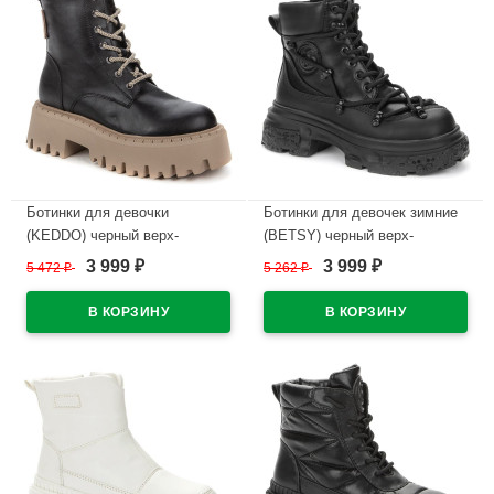
Ботинки для девочки
Ботинки для девочек зимние
(KEDDO) черный верх-
(BETSY) черный верх-
искуственная кожа подкладка
искусственная кожа
3 999
3 999
5 472
₽
5 262
₽
₽
₽
- шерсть артикул 838123/21-
подкладка -искусственная
02
шерсть артикул 938351/01-01
В наличии
В наличии