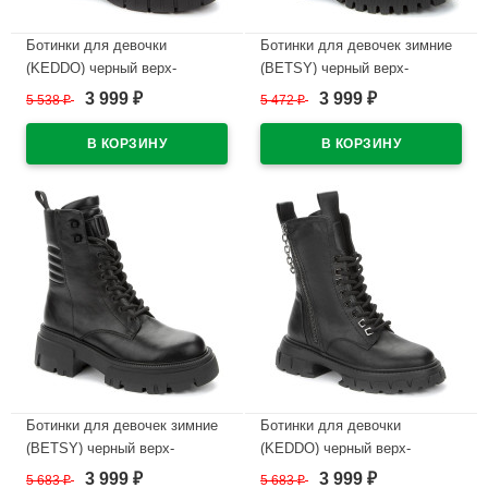
Ботинки для девочки
Ботинки для девочек зимние
(KEDDO) черный верх-
(BETSY) черный верх-
искуственная кожа подкладка
искусственная кожа
3 999
3 999
5 538
₽
5 472
₽
₽
₽
- искусственная шерсть
подкладка -искусственная
артикул 838197/06-01
шерсть артикул 938032/02-01
В наличии
В наличии
Ботинки для девочек зимние
Ботинки для девочки
(BETSY) черный верх-
(KEDDO) черный верх-
искусственная кожа
искуственная кожа подкладка
3 999
3 999
5 683
₽
5 683
₽
₽
₽