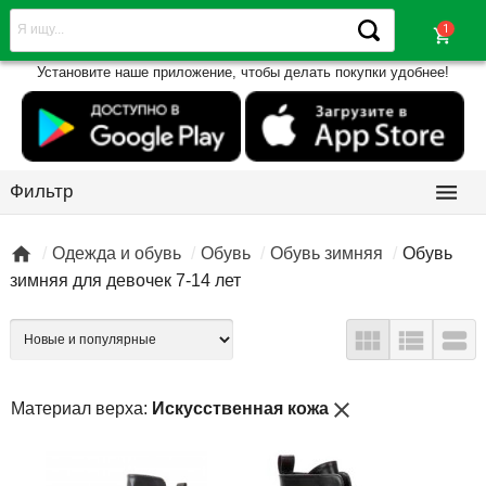
shopping_cart
Установите наше приложение, чтобы делать покупки удобнее!

Фильтр

Одежда и обувь
Обувь
Обувь зимняя
Обувь
зимняя для девочек 7-14 лет



close
Материал верха:
Искусственная кожа