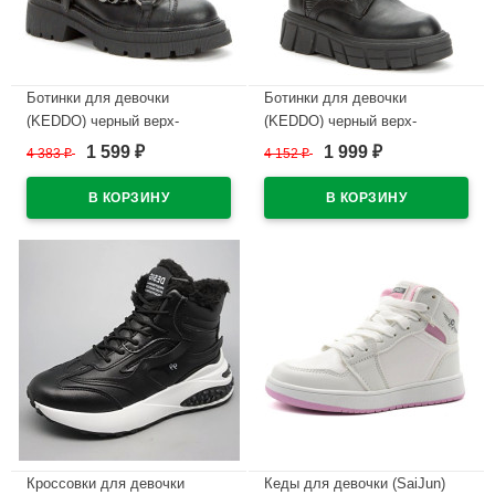
Ботинки для девочки
Ботинки для девочки
(KEDDO) черный верх-
(KEDDO) черный верх-
искуственная кожа подкладка
искуственная кожа подкладка
1 599
1 999
4 383
₽
4 152
₽
₽
₽
- шерсть артикул 528130/01-
- шерсть артикул 528206/25-
01
01
В наличии
В наличии
Кроссовки для девочки
Кеды для девочки (SaiJun)