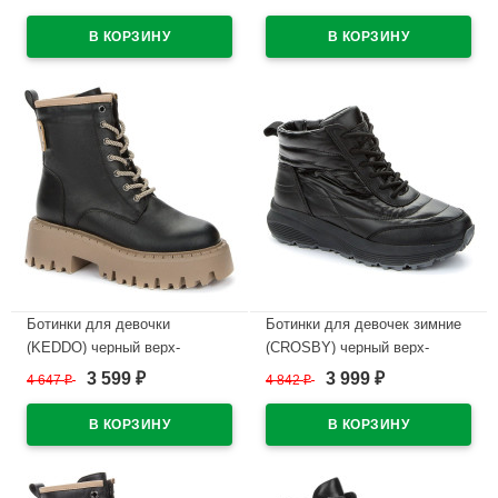
подкладка -искусственная
- искусственная шерсть
шерсть артикул 938047/08-01
артикул 538111/03-01
В наличии
В наличии
Ботинки для девочки
Ботинки для девочек зимние
(KEDDO) черный верх-
(CROSBY) черный верх-
искусственная кожа
искусственная кожа
3 599
3 999
4 647
₽
4 842
₽
₽
₽
подкладка - искусственная
подкладка -искусственная
шерсть артикул 538123/21-02
шерсть артикул 438110/01-01
В наличии
В наличии