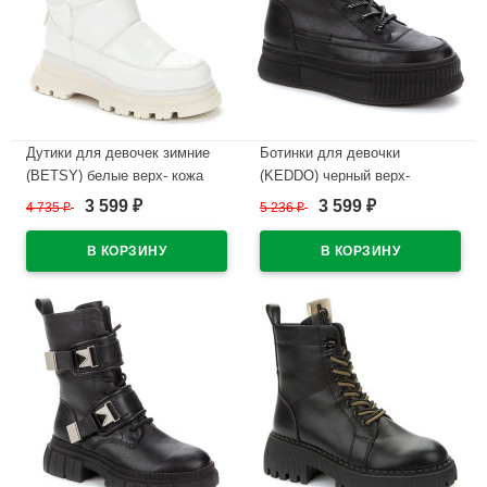
Дутики для девочек зимние
Ботинки для девочки
(BETSY) белые верх- кожа
(KEDDO) черный верх-
подкладка -искусственная
искуственная кожа подкладка
3 599
3 599
4 735
₽
5 236
₽
₽
₽
шерсть артикул 938456/02-02
- искусственная шерсть
артикул 838116/01-03
В наличии
В наличии