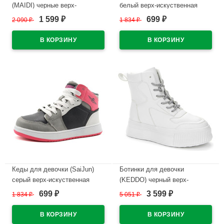
(MAIDI) черные верх-
белый верх-искуственная
искусственная кожа
кожа подкладка -
1 599
699
2 090
₽
1 834
₽
₽
₽
подкладка - шерсть артикул
искуственная шерсть артикул
179-1
czz-C6566-8
В наличии
В наличии
Кеды для девочки (SaiJun)
Ботинки для девочки
серый верх-искуственная
(KEDDO) черный верх-
кожа подкладка -
искуственная кожа подкладка
699
3 599
1 834
₽
5 051
₽
₽
₽
искуственная шерсть артикул
- искусственная шерсть
czz-C6566-3
артикул 538116/08-02