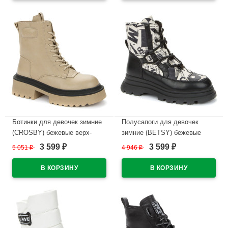
В наличии
В наличии
Ботинки для девочек зимние
Полусапоги для девочек
(CROSBY) бежевые верх-
зимние (BETSY) бежевые
кожа подкладка
верх- кожа подкладка
3 599
3 599
5 051
₽
4 946
₽
₽
₽
-искусственная шерсть
-искусственная шерсть
артикул 938328/01-03
артикул 938356/05-03
В наличии
В наличии