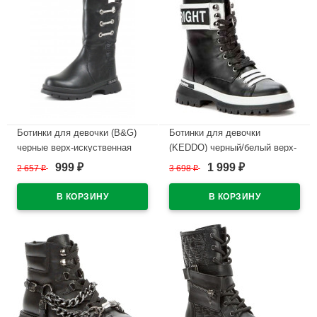
Ботинки для девочки (B&G)
Ботинки для девочки
черные верх-искуственная
(KEDDO) черный/белый верх-
кожа подкладка -
искуственная кожа подкладка
999
1 999
2 657
₽
3 698
₽
₽
₽
искуственная шерсть артикул
- шерсть артикул 518163/16-
dz-2328-5A
03
В наличии
В наличии