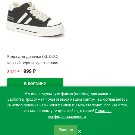
Кеды для девочки (KEDDO)
черный верх-искусственная
кожа подкладка - ворсин
999
3 159
₽
₽
артикул 538873/01-03
В наличии
Мы используем куки-файлы (cookies) для вашего
удобства.Продолжая пользоваться нашим сайтом, вы соглашаетесь
на использование нами куки-файлов.Вы можете узнать больше о том,
как мы используем куки-файлы, в нашей
Политике
конфиденциальности
.
×
Понятно
qr_code
home
favorite
verified
person