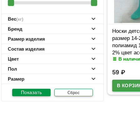
Вес
(кг)
Бренд
Носки детс
размер 14-
Размер изделия
полиамид 
Состав изделия
2% цвет ас
Цвет
В наличи
девочки (Ю
Пол
59
₽
Размер
Сброс