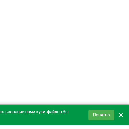
пользование нами куки-файлов.Вы
×
Понятно
КОРЗИНА
0
₽