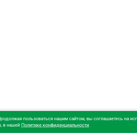
Продолжая пользоваться нашим сайтом, вы соглашаетесь на ис
ы, в нашей
Политике конфиденциальности
.
овите наше приложение, чтобы делать покупки удобнее!