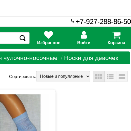
+7-927-288-86-50
Избранное
Войти
Корзина
я чулочно-носочные
Носки для девочек
view_module
view_list
view_stream
Сортировать: