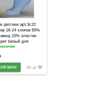
и детские арт.3с22
ер 16-24 хлопок 85%
амид 10% эластан
вет белый для
 наличии
чки (Юстатекс)
₽
visibility
equalizer
favorite