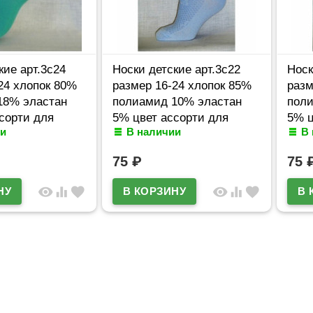
кие арт.3с24
Носки детские арт.3с22
Носк
24 хлопок 80%
размер 16-24 хлопок 85%
разм
18% эластан
полиамид 10% эластан
поли
сорти для
5% цвет ассорти для
5% ц
и
В наличии
В
статекс)
девочки (Юстатекс)
дево
75
₽
75
visibility
equalizer
favorite
visibility
equalizer
favorite