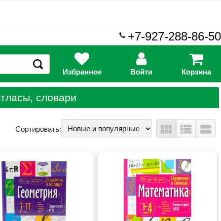
+7-927-288-86-50
Избранное
Войти
Корзина
атласы, словари
view_module
view_list
view_stream
Сортировать: