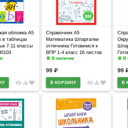
кая обложка А5
Справочник А5
Спра
 в таблицах
Математика Шпаргалки
Окр
ык 7-11 классы
отличника Готовимся к
Шпар
30103
ВПР 1-4 класс 16 листов
Гото
и
В наличии
В
Феникс арт.62345
16 л
арт.
99
₽
99
visibility
equalizer
favorite
visibility
equalizer
favorite