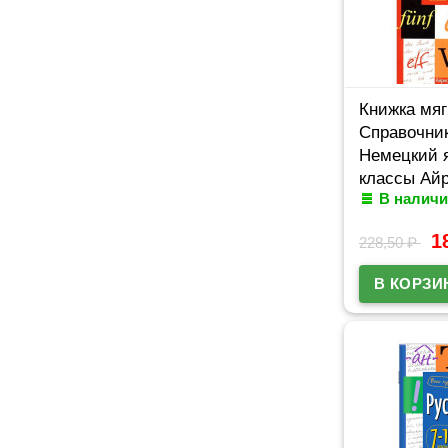
Книжка мяг
Справочник
Немецкий я
классы Айр
В наличи
1
228,50
₽