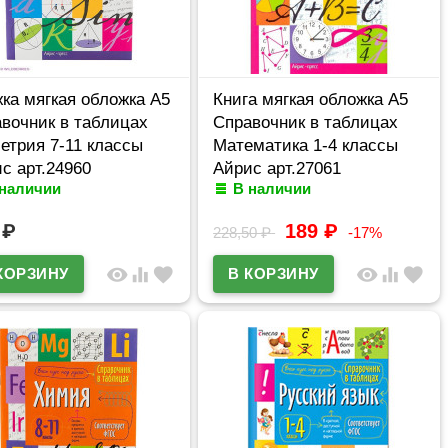
ка мягкая обложка А5
Книга мягкая обложка А5
вочник в таблицах
Справочник в таблицах
етрия 7-11 классы
Математика 1-4 классы
с арт.24960
Айрис арт.27061
 наличии
В наличии
9
₽
189
₽
228,50
₽
-17%
visibility
equalizer
favorite
visibility
equalizer
favorite