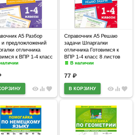
вочник А5 Разбор
Справочник А5 Решаю
 и предложложений
задачи Шпаргалки
галки отличника
отличника Готовимся к
вимся к ВПР 1-4 класс
ВПР 1-4 класс 8 листов
 наличии
В наличии
стов Феникс арт.71680
Феникс арт.71681
₽
77
₽
visibility
equalizer
favorite
visibility
equalizer
favorite