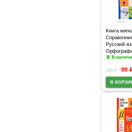
Книга мягк
Справочник
Русский яз
Орфографи
В наличи
Айрис арт.
99
155
₽