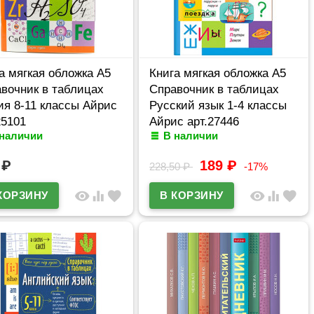
а мягкая обложка А5
Книга мягкая обложка А5
вочник в таблицах
Справочник в таблицах
я 8-11 классы Айрис
Русский язык 1-4 классы
25101
Айрис арт.27446
 наличии
В наличии
9
₽
189
₽
228,50
₽
-17%
visibility
equalizer
favorite
visibility
equalizer
favorite