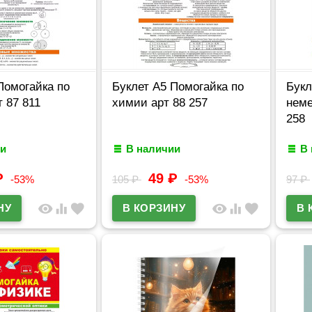
Помогайка по
Буклет А5 Помогайка по
Букл
т 87 811
химии арт 88 257
неме
258
и
В наличии
В
₽
49
₽
-53%
105
₽
-53%
97
₽
visibility
equalizer
favorite
visibility
equalizer
favorite