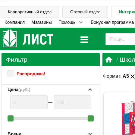
Корпоративный отдел
Оптовый отдел
Интерн
Компания
Магазины
Помощь
Бонусная программа

Фильтр
Школ
Распродажа!
clos
Формат:
А5
Цена
(руб.)
—
Бренд