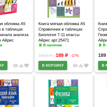
ая обложка А5
Книга мягкая обложка А5
Книж
 в таблицах
Справочник в таблицах
Спра
начала анализа
Биология 7-11 классы
Геом
ы Айрис
Айрис арт.25471
Айри
и
В наличии
В
189
₽
18
228,50
₽
-17%
visibility
equalizer
favorite
visibility
equalizer
favorite