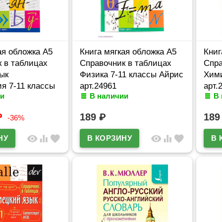
ая обложка А5
Книга мягкая обложка А5
Книг
 в таблицах
Справочник в таблицах
Спра
ык
Физика 7-11 классы Айрис
Хими
я 7-11 классы
арт.24961
арт.
и
В наличии
В
24955
₽
189
₽
18
-36%
visibility
equalizer
favorite
visibility
equalizer
favorite