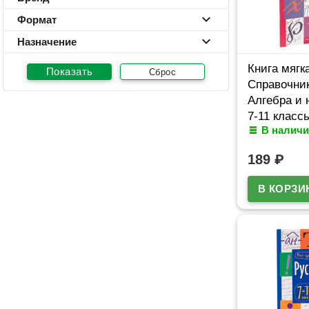
Формат
Назначение
Книга мягк
Сброс
Справочник
Алгебра и 
7-11 класс
В наличи
арт.24954
189
₽