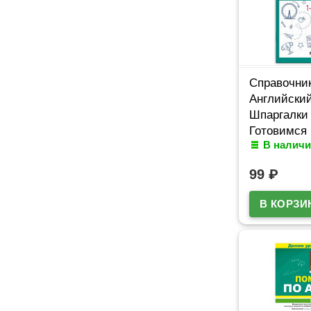
Справочни
Английский
Шпаргалки
Готовимся 
В наличи
16 листов 
арт.67689
99
₽