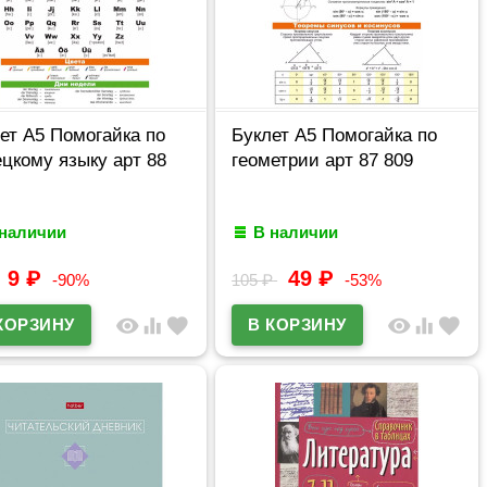
ет А5 Помогайка по
Буклет А5 Помогайка по
цкому языку арт 88
геометрии арт 87 809
 наличии
В наличии
9
₽
49
₽
-90%
105
₽
-53%
visibility
equalizer
favorite
visibility
equalizer
favorite