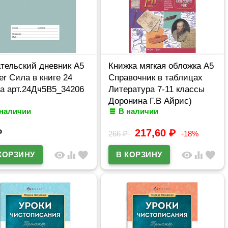
тельский дневник А5
Книжка мягкая обложка А5
er Сила в книге 24
Справочник в таблицах
а арт.24Дч5В5_34206
Литература 7-11 классы
Доронина Г.В Айрис)
 наличии
В наличии
арт.29656
₽
217,60
₽
266
₽
-18%
visibility
equalizer
favorite
visibility
equalizer
favorite