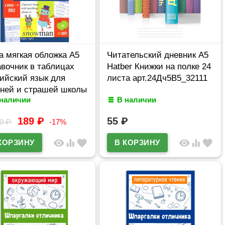
а мягкая обложка А5
Читательский дневник А5
вочник в таблицах
Hatber Книжки на полке 24
ийский язык для
листа арт.24Дч5В5_32111
ней и страшей школы
 наличии
В наличии
 классы Айрис
28197
189
₽
55
₽
50
₽
-17%
visibility
equalizer
favorite
visibility
equalizer
favorite