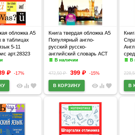
кая обложка А5
Книга твердая обложка А5
Книг
 в таблицах
Популярный англо-
Спра
зык 5-11
русский русско-
Англ
ис арт.28323
английский словарь АСТ
сред
и
В наличии
В
арт.978-5-17-095386-8
5-11
арт.
89
₽
399
₽
-17%
472,50
₽
-15%
228,
visibility
equalizer
favorite
visibility
equalizer
favorite