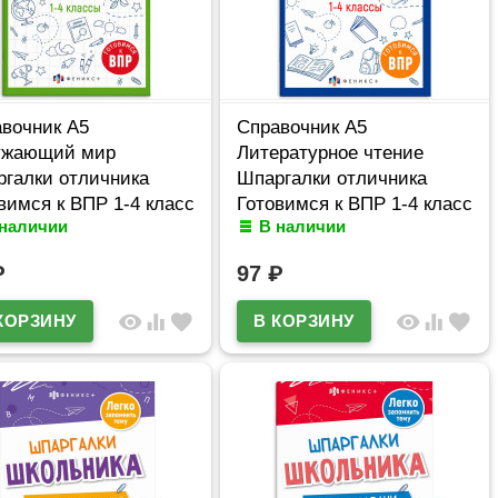
вочник А5
Справочник А5
ужающий мир
Литературное чтение
галки отличника
Шпаргалки отличника
вимся к ВПР 1-4 класс
Готовимся к ВПР 1-4 класс
 наличии
В наличии
истов Феникс
16 листов Феникс
65792
арт.67579
₽
97
₽
visibility
equalizer
favorite
visibility
equalizer
favorite