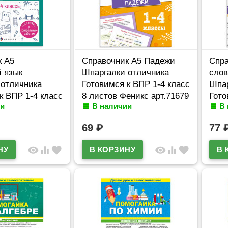
к А5
Справочник А5 Падежи
Спра
 язык
Шпаргалки отличника
слов
 отличника
Готовимся к ВПР 1-4 класс
Шпар
к ВПР 1-4 класс
8 листов Феникс арт.71679
Гото
и
В наличии
В
Феникс
8 ли
69
₽
77
visibility
equalizer
favorite
visibility
equalizer
favorite