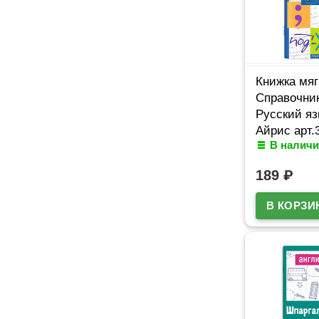
Книжка мяг
Справочник
Русский яз
Айрис арт.
В наличи
189
₽