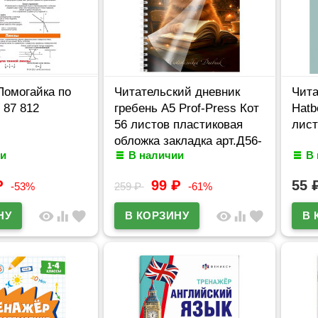
Помогайка по
Читательский дневник
Чита
 87 812
гребень А5 Prof-Press Кот
Hatb
56 листов пластиковая
лист
обложка закладка арт.Д56-
и
В наличии
В
6610
₽
99
₽
55
-53%
259
₽
-61%
visibility
equalizer
favorite
visibility
equalizer
favorite