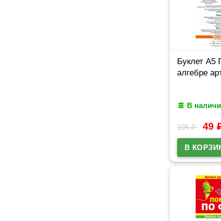
Буклет А5 
алгебре ар
В наличи
49
105
₽