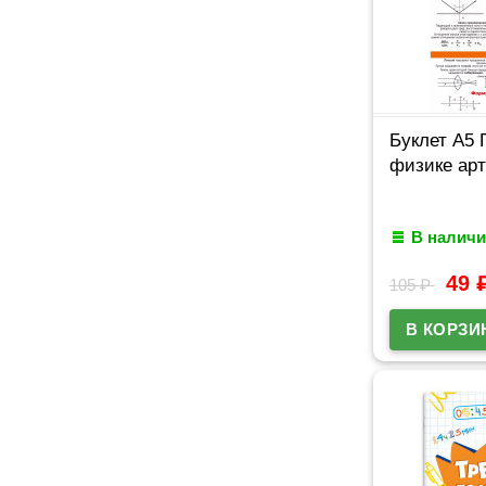
Буклет А5 
физике арт
В наличи
49
105
₽