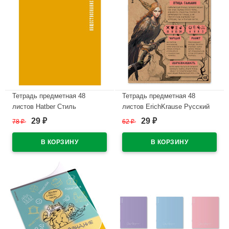
Тетрадь предметная 48
Тетрадь предметная 48
листов Hatber Стиль
листов ErichKrause Русский
Обществознание пластиковая
фольклор Обществознание
29
29
78
₽
62
₽
₽
₽
обложка арт.48Т5Вd1_31098
крафт-картон арт.63344
В наличии
В наличии