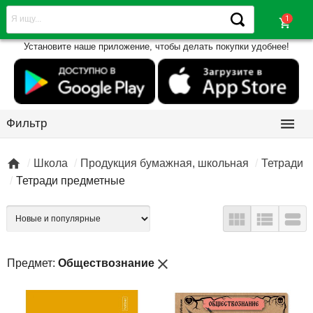
shopping_cart
Установите наше приложение, чтобы делать покупки удобнее!

Фильтр

Школа
Продукция бумажная, школьная
Тетради
Тетради предметные



close
Предмет:
Обществознание