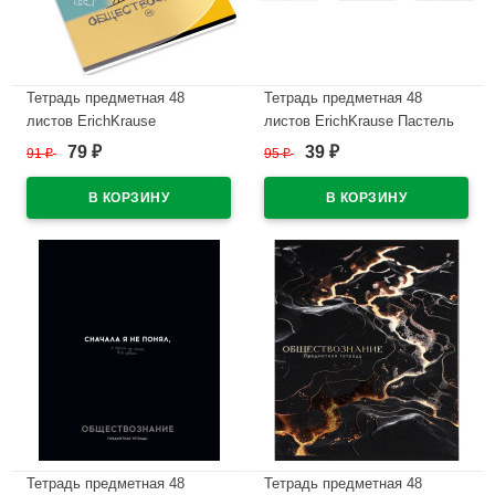
Тетрадь предметная 48
Тетрадь предметная 48
листов ErichKrause
листов ErichKrause Пастель
Котоформулы
ассорти Обществознание
79
39
91
₽
95
₽
₽
₽
Обществознание пластиковая
пластиковая обложка
обложка арт.62534
арт.59693
В наличии
В наличии
Тетрадь предметная 48
Тетрадь предметная 48