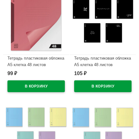
Тетрадь пластиковая обложка
Тетрадь пластиковая обложка
А5 клетка 48 листов
А5 клетка 48 листов
ErichKrause CoverProBook
ErichKrause Слова текстура
99
105
₽
₽
Риф коралловый арт.63787
песок черный арт.61951
В наличии
В наличии