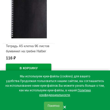
Тетрадь А5 клетка 96 листов
бумвинил на гребне Hatber
Металлик Черная арт
116
₽
96Т5бвВ1гр
В наличии
Мы используем куки-файлы (cookies) для вашего
удобства.Продолжая пользоваться нашим сайтом, вы соглашаетесь
на использование нами куки-файлов.Вы можете узнать больше о том,
как мы используем куки-файлы, в нашей
Политике
конфиденциальности
.
×
Понятно
qr_code
home
favorite
verified
person