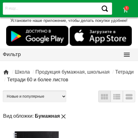
shopping_cart
Установите наше приложение, чтобы делать покупки удобнее!

Фильтр

Школа
Продукция бумажная, школьная
Тетради
Тетради 60 и более листов



close
Вид обложки:
Бумажная