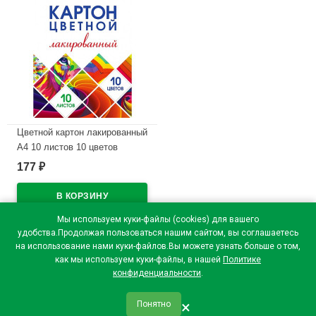
Цветной картон лакированный
А4 10 листов 10 цветов
односторонний Hatber
177
₽
Мозаика арт 10Кц4л_25053
В наличии
Мы используем куки-файлы (cookies) для вашего
удобства.Продолжая пользоваться нашим сайтом, вы соглашаетесь
на использование нами куки-файлов.Вы можете узнать больше о том,
как мы используем куки-файлы, в нашей
Политике
конфиденциальности
.
×
Понятно
qr_code
home
favorite
verified
person