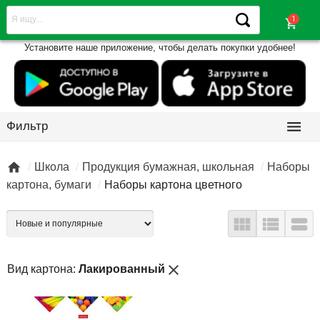
shopping_cart
Установите наше приложение, чтобы делать покупки удобнее!

Фильтр

Школа
Продукция бумажная, школьная
Наборы
картона, бумаги
Наборы картона цветного



close
Вид картона:
Лакированный