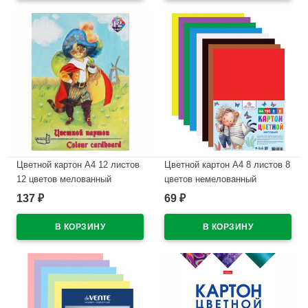
Цветной картон А4 12 листов
Цветной картон А4 8 листов 8
12 цветов мелованный
цветов немелованный
односторонний Лилия
односторонний Attomex 190 г/
137
69
₽
₽
Холдинг Кот в сапогах 230г/
м арт Веселые друзья 190 г/м
м? арт ЦК-3619
арт.8040783
В наличии
В наличии