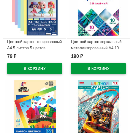
Цветной картон тонированный
Цветной картон зеркальный
А4 5 листов 5 цветов
металлизированный А4 10
мелованный двусторонний
листов 10 цветов
79
190
₽
₽
deVENTE пастельные цвета
односторонний Hatber
250 г/м арт 8114528
Мозаика в папке
арт.10Кц4мт_23734
В наличии
В наличии