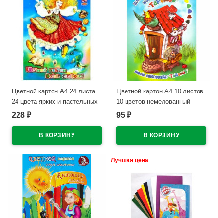
Цветной картон А4 24 листа
Цветной картон А4 10 листов
24 цвета ярких и пастельных
10 цветов немелованный
немелованный односторонний
односторонний Лилия
228
95
₽
₽
Лилия Холдинг Страна чудес
Холдинг Теремок 220г/м арт
220г/м? арт ЦК-3510
ЦКВТ301
В наличии
В наличии
Лучшая цена