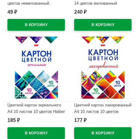
цветов немелованный,
14 цветов мелованный
односторонний РАША
двухсторонний Лилия
49
240
₽
₽
Холдинг Хитрец 220г/м? арт
В наличии
ЦК-5613
В наличии
Цветной картон зеркального
Цветной картон лакированный
А4 10 листов 10 цветов Hatber
А4 10 листов 10 цветов
Мозаика арт 10Кц4мт_23734
односторонний Hatber
185
177
₽
₽
Мозаика арт 10Кц4л_25053
В наличии
В наличии