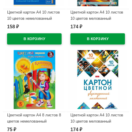
Цветной картон А4 10 листов
Цветной картон А4 10 листов
10 цветов немелованный
10 цветов мелованный
односторонний ЛУЧ Школа
двухсторонний Hatber Луна-
158
174
₽
₽
творчества 220г/м арт 30С
парк в пакете
1796-08
арт.10Кц4_36116
В наличии
В наличии
Цветной картон А4 8 листов 8
Цветной картон А4 10 листов
цветов немелованный
10 цветов мелованный
односторонний Лилия
двухсторонний Hatber
75
174
₽
₽