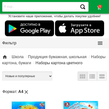
shopping_cart
Установите наше приложение, чтобы делать покупки удобнее!

Фильтр

Школа
Продукция бумажная, школьная
Наборы
картона, бумаги
Наборы картона цветного



close
Формат:
A4