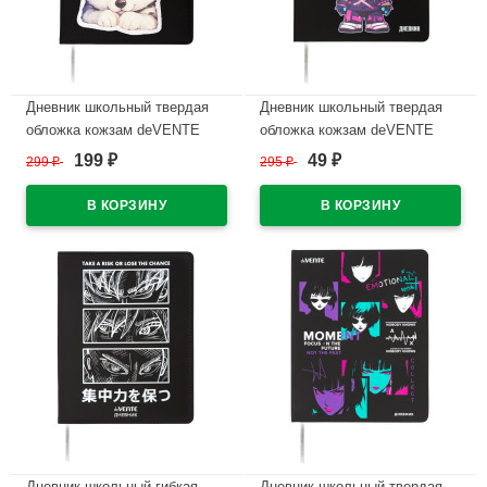
Дневник школьный твердая
Дневник школьный твердая
обложка кожзам deVENTE
обложка кожзам deVENTE
Симпатичный Хаски (Cute
Режим "Не беспокоить" (No
199
49
299
₽
295
₽
₽
₽
Husky) шелкография,
Disturb Mode) шелкография,
отстрочка, ляссе арт.2020554
ляссе арт.2020578
В наличии
В наличии
Дневник школьный гибкая
Дневник школьный твердая