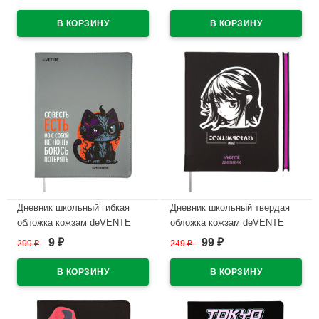
поздно шелкография,
ляссе арт.2021344
отстрочка, ляссе арт.2020372
В наличии
В наличии
Дневник школьный гибкая
Дневник школьный твердая
обложка кожзам deVENTE
обложка кожзам deVENTE
Совесть есть шелкография,
Современный разум
9
99
299
₽
249
₽
₽
₽
отстрочка, ляссе арт.2020464
(Contemporary Mind)
шелкография, ляссе
В наличии
арт.2020450
В наличии