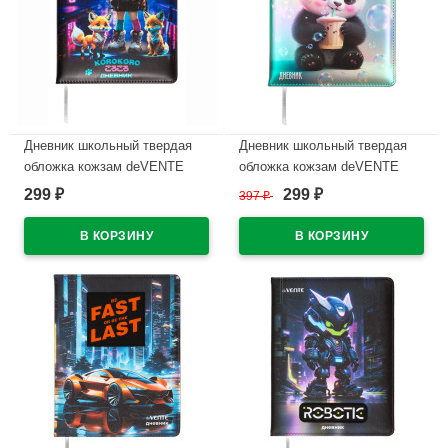
Дневник школьный твердая
Дневник школьный твердая
обложка кожзам deVENTE
обложка кожзам deVENTE
Корокоро (Korokoro) тиснение
Вкусная Панда (Yummy
299
299
₽
397
₽
₽
фольгой, отстрочка, ляссе
Panda) аппликация rubber
арт.2020538
patch, отстрочка, ляссе
арт.2020534
В наличии
В наличии