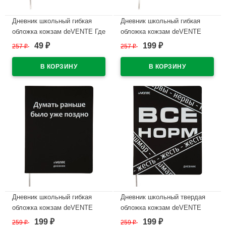
Дневник школьный гибкая
Дневник школьный гибкая
обложка кожзам deVENTE Где
обложка кожзам deVENTE
все? шелкография,
Всё, что не делается...
49
199
257
₽
257
₽
₽
₽
отстрочка,ляссе арт.2020364
шелкография,отстрочка,ляссе
арт.2020366
В наличии
В наличии
Дневник школьный гибкая
Дневник школьный твердая
обложка кожзам deVENTE
обложка кожзам deVENTE
Думать раньше было уже
Все Норм шелкография,
199
199
259
₽
259
₽
₽
₽