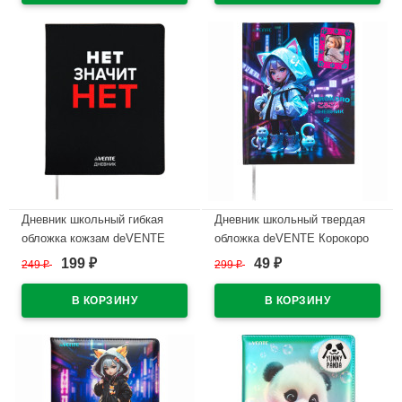
В наличии
Дневник школьный гибкая
Дневник школьный твердая
обложка кожзам deVENTE
обложка deVENTE Корокоро
Нет значит НЕТ
(Korokoro) ламинированная
199
49
249
₽
299
₽
₽
₽
шелкография, отстрочка,
обложка с рамкой для
ляссе арт.2020490
фотографий, тиснение
фольгой, ляссе арт.2020501
В наличии
В наличии