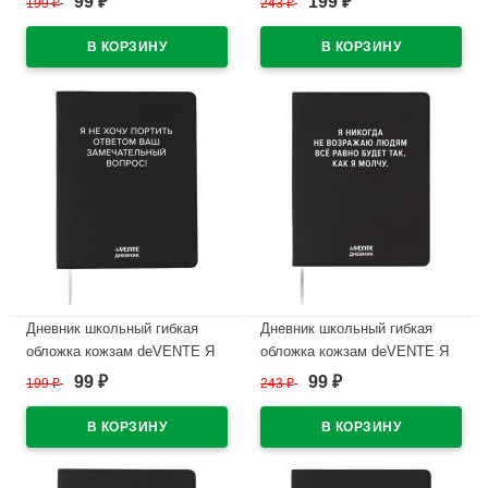
99
199
199
₽
243
₽
₽
₽
шелкография, отстрочка,
шелкография, отстрочка,
ляссе арт.2222536
ляссе арт.2222551
В наличии
В наличии
Дневник школьный гибкая
Дневник школьный гибкая
обложка кожзам deVENTE Я
обложка кожзам deVENTE Я
не хочу портить Ваш вопрос!
никогда не возражаю людям
99
99
199
₽
243
₽
₽
₽
шелкография, отстрочка,
шелкография, отстрочка
ляссе арт.2222544
арт.2222574
В наличии
В наличии