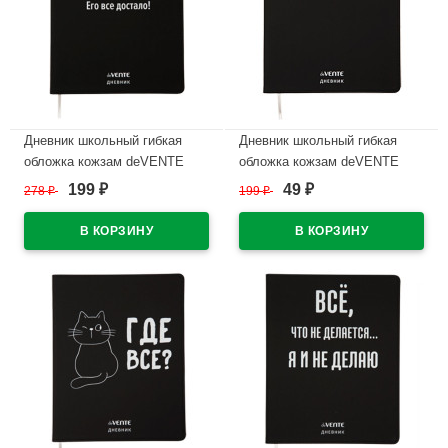
Дневник школьный гибкая
Дневник школьный гибкая
обложка кожзам deVENTE
обложка кожзам deVENTE
Абонент недоступен
Жизнь лагает шелкография,
199
49
278
₽
199
₽
₽
₽
шелкография,
отстрочка,ляссе арт.2020361
отстрочка,ляссе арт.2020393
В наличии
В наличии