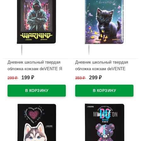
Дневник школьный твердая
Дневник школьный твердая
обложка кожзам deVENTE Я
обложка кожзам deVENTE
Кибер (I Cyber) шелкография,
Красивая кошка (Beautiful Cat)
199
299
299
₽
359
₽
₽
₽
отстрочка, ляссе арт.2020514
тиснение фольгой, отстрочка,
ляссе арт.2020539
В наличии
В наличии