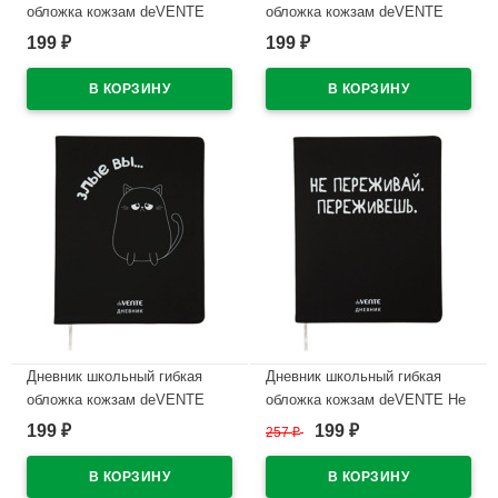
обложка кожзам deVENTE
обложка кожзам deVENTE
Нервы универсальный блок
Сначала не понял
199
199
₽
₽
шелкография арт.2022213
универсальный блок
шелкография отстрочка
В наличии
арт.2022222
В наличии
Дневник школьный гибкая
Дневник школьный гибкая
обложка кожзам deVENTE
обложка кожзам deVENTE Не
Злые вы... шелкография,
переживай шелкография,
199
199
₽
257
₽
₽
отстрочка, ляссе арт.2020353
отстрочка, ляссе арт.2020351
В наличии
В наличии