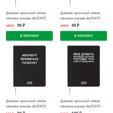
Дневник школьный гибкая
Дневник школьный гибкая
обложка кожзам deVENTE
обложка кожзам deVENTE
Будешь проходить мимо
Плохой парень (Bad Boy)
99
49
199
₽
199
₽
₽
₽
шелкография,отстрочка,ляссе
шелкография, отстрочка,
арт.2222537
ляссе арт.2222514
В наличии
В наличии
Дневник школьный гибкая
Дневник школьный гибкая
обложка кожзам deVENTE
обложка кожзам deVENTE
Абонент временно психует
Мне думать вообще нельзя