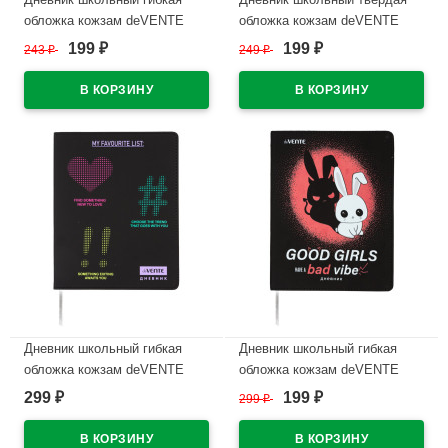
обложка кожзам deVENTE
обложка кожзам deVENTE
Бесстрашный (Fearless)
Стиль аниме (Anime Style)
199
199
243
₽
249
₽
₽
₽
шелкография, отстрочка,
шелкография, ляссе
ляссе арт.2222515
арт.2020573
В наличии
В наличии
Дневник школьный гибкая
Дневник школьный гибкая
обложка кожзам deVENTE
обложка кожзам deVENTE
Список избранных (Favorite
Зайка шелкография,
299
199
₽
299
₽
₽
List) шелкография, отстрочка,
отстрочка, ляссе арт.2020558
ляссе арт.2020581