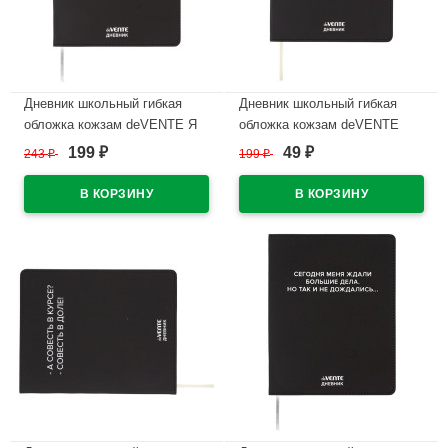
Дневник школьный гибкая
Дневник школьный гибкая
обложка кожзам deVENTE Я
обложка кожзам deVENTE
учусь на ошибках людей
Вообще я за ЗОЖ
199
49
243
₽
199
₽
₽
₽
шелкография, отстрочка
шелкография, отстрочка,
арт.2222529
арт.2222541
В наличии
В наличии