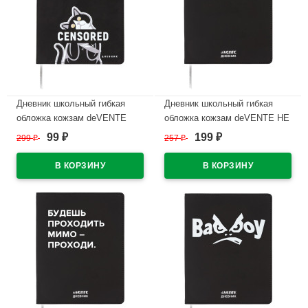
Дневник школьный гибкая
Дневник школьный гибкая
обложка кожзам deVENTE
обложка кожзам deVENTE НЕ
Цензура (Censored)
БЕСИ
99
199
299
₽
257
₽
₽
₽
шелкография, отстрочка,
шелкография,отстрочка,ляссе
ляссе арт.2020567
арт.2222519
В наличии
В наличии