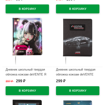
Hoshi) тиснение фольгой,
тиснение фольгой, отстрочка,
отстрочка, ляссе арт.2020540
ляссе арт.2020545
В наличии
В наличии
Дневник школьный твердая
Дневник школьный твердая
обложка кожзам deVENTE Я
обложка кожзам deVENTE
люблю Аниме (I Love Anime)
Роскошный автомобиль
299
299
397
₽
₽
₽
аппликация отстрочка, ляссе
(Luxury Car) аппликация
арт.2020535
отстрочка, ляссе арт.2020509
В наличии
В наличии