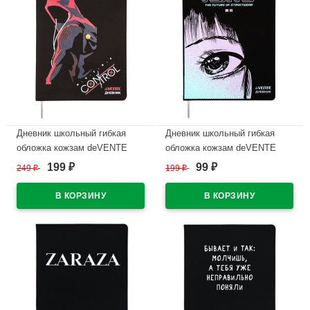
Дневник школьный гибкая
Дневник школьный гибкая
обложка кожзам deVENTE
обложка кожзам deVENTE
Вышедший из-под контроля
Токийский стиль (Tokyo Style)
199
99
249
₽
199
₽
₽
₽
(Out of Control) шелкография,
шелкография, отстрочка,
отстрочка, ляссе арт.2020468
ляссе арт.2020486
В наличии
В наличии