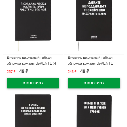
Дневник школьный гибкая
Дневник школьный гибкая
обложка кожзам deVENTE Я
обложка кожзам deVENTE
создана, чтобы косячить
Давайте не поддаваться
49
49
257
₽
243
₽
₽
₽
шелкография, отстрочка
спокойствию шелкография,
арт.2222555
отстрочка, арт.2222545
В наличии
В наличии