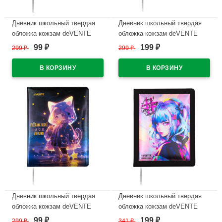
Дневник школьный твердая
Дневник школьный твердая
обложка кожзам deVENTE
обложка кожзам deVENTE
Быстрый Или Последний
Роботизированный (Robotic)
99
199
299
₽
299
₽
₽
₽
(Fast Or Last) аппликация
аппликация rubber patch,
rubber patch, отстрочка, ляссе
отстрочка, ляссе арт.2020519
арт.2020518
В наличии
В наличии
Дневник школьный твердая
Дневник школьный твердая
обложка кожзам deVENTE
обложка кожзам deVENTE
Чиисана Хоши (Chiisana
Привет, Девочка (Hey Girl)
99
199
299
₽
341
₽
₽
₽