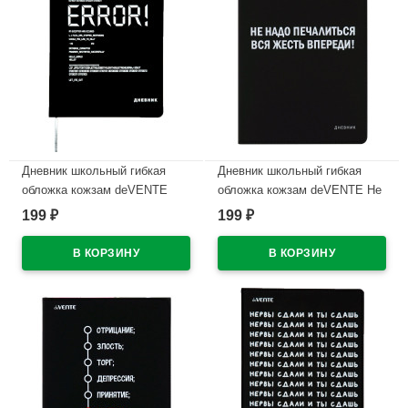
Дневник школьный гибкая
Дневник школьный гибкая
обложка кожзам deVENTE
обложка кожзам deVENTE Не
Ошибка (ERROR!)
надо печалиться, вся жесть
199
199
₽
₽
шелкография, отстрочка,
впереди! универсальный блок
ляссе арт.2022212
шелкография арт.2022218
В наличии
В наличии