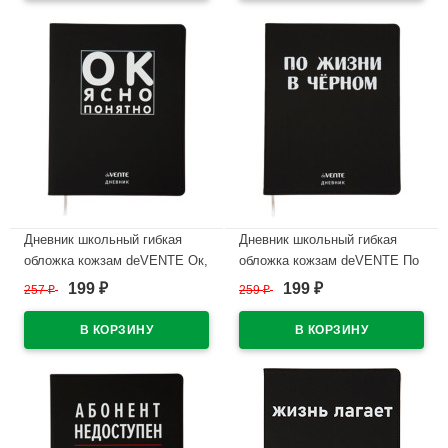
Дневник школьный гибкая
Дневник школьный гибкая
обложка кожзам deVENTE Ок,
обложка кожзам deVENTE По
ясно, понятно шелкография,
жизни в чёрном шелкография,
199
199
257
₽
259
₽
₽
₽
отстрочка, ляссе арт.2020343
отстрочка, ляссе арт.2020371
В наличии
В наличии