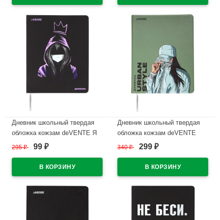
В наличии
В наличии
Дневник школьный твердая
Дневник школьный твердая
обложка кожзам deVENTE Я
обложка кожзам deVENTE
королева (I'm Queen)
Городской стиль (Urban Style)
99
299
295
₽
340
₽
₽
₽
шелкография, ляссе
шелкография, ляссе
арт.2020574
арт.2020555
В наличии
В наличии