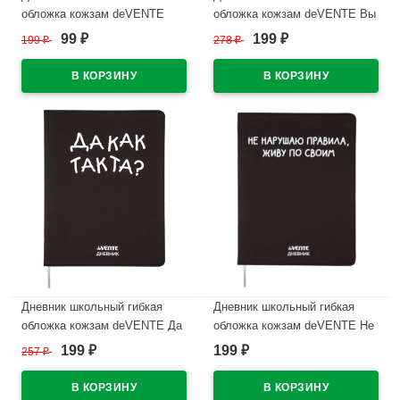
обложка кожзам deVENTE
обложка кожзам deVENTE Вы
Ваше спокойствие оскорбляет
нервный человек?
99
199
199
₽
278
₽
₽
₽
шелкография, отсторчка,
шелкография, отстрочка,
ляссе арт.2021430
ляссе арт.2020496
В наличии
В наличии
Дневник школьный гибкая
Дневник школьный гибкая
обложка кожзам deVENTE Да
обложка кожзам deVENTE Не
как так та? шелкография,
нарушаю правила
199
199
257
₽
₽
₽
отстрочка, ляссе арт.2021444
шелкография, отстрочка,
ляссе арт.2021463
В наличии