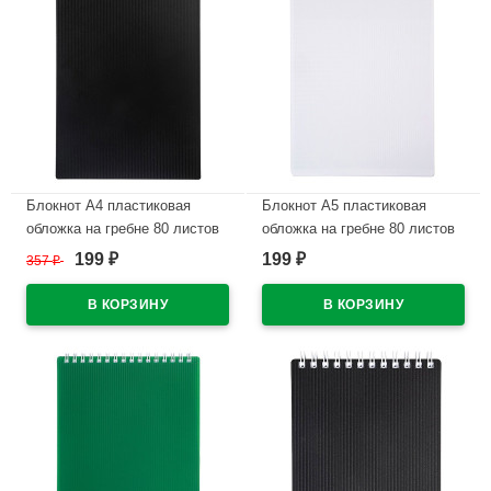
Блокнот А4 пластиковая
Блокнот А5 пластиковая
обложка на гребне 80 листов
обложка на гребне 80 листов
Hatber Вельвет Черный
Hatber Вельвет Белый
199
199
357
₽
₽
₽
арт.80Б4В1гр_01601
арт.80Б5В1гр_01631
В наличии
В наличии