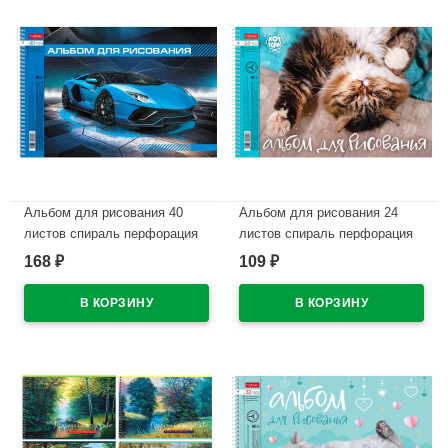
Альбом для рисования 40
Альбом для рисования 24
листов спираль перфорация
листов спираль перфорация
на отрыв Hatber
на отрыв Hatber Кот Борис
168
109
₽
₽
Автопанорама ассорти
ассорти арт 24А4Всп
арт.40А4вмВсп
В наличии
В наличии