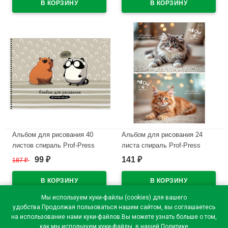
арт.АСГ2Л402631
В наличии
В наличии
Альбом для рисования 40
Альбом для рисования 24
листов спираль Prof-Press
листа спираль Prof-Press
Капибара и енот матовая
Милые котики матовая
99
141
187
₽
₽
₽
ламинация выборочный лак
ламинация выборочный лак
арт.А40-8351
ассорти арт.24-8562
В наличии
В наличии
Мы используем куки-файлы (cookies) для вашего
удобства.Продолжая пользоваться нашим сайтом, вы соглашаетесь
на использование нами куки-файлов.Вы можете узнать больше о том,
как мы используем куки-файлы, в нашей
Политике