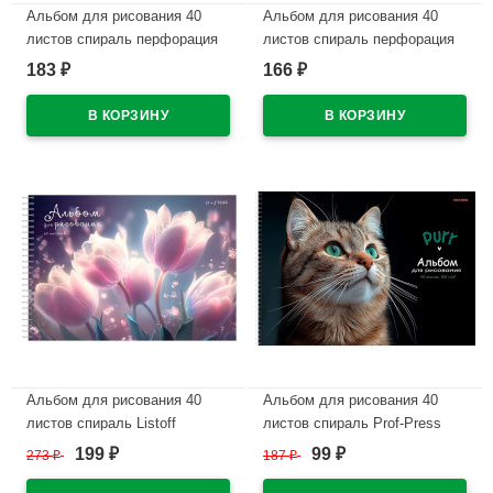
Альбом для рисования 40
Альбом для рисования 40
листов спираль перфорация
листов спираль перфорация
на отрыв Hatber Котики-
на отрыв Hatber Мы-котики!
183
166
₽
₽
зефирки выборочный лак
ассорти арт.40А4Всп
ассорти арт.40А4мтлВсп
В наличии
В наличии
Альбом для рисования 40
Альбом для рисования 40
листов спираль Listoff
листов спираль Prof-Press
Фантастические цветы печать
Зеленоглазый котик кот
199
99
273
₽
187
₽
₽
₽
по металлизированной пленке
матовая ламинация
серебро твин-лак.
выборочный лак арт.А40-8350