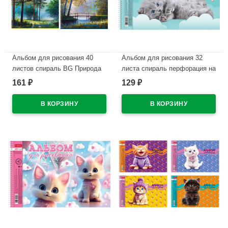
Альбом для рисования 40
Альбом для рисования 32
листов спираль BG Природа
листа спираль перфорация на
как искусство ассорти
отрыв Hatber Пушистые
161
129
₽
₽
арт.АР4гр40 10896
мордочки ассорти
арт.32А4Всп
В наличии
В наличии