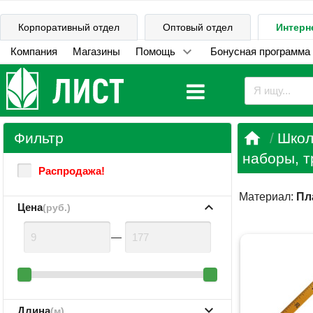
Корпоративный отдел
Оптовый отдел
Интерн
Компания
Магазины
Помощь
Бонусная программа

Фильтр
Школ
наборы, т
Распродажа!
Материал:
Пл
Цена
(руб.)
—
Длина
(м)