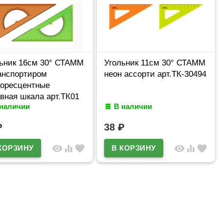
ьник 16см 30° СТАММ
Угольник 11см 30° СТАММ
анспортиром
неон ассорти арт.ТК-30494
оресцентные
вная шкала арт.ТК01
 наличии
В наличии
₽
38
₽
visibility
equalizer
favorite
visibility
equalizer
favorite