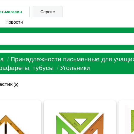
ет-магазин
Сервис
Новости
а
Принадлежности письменные для учащи
рафареты, тубусы
Угольники
close
астик