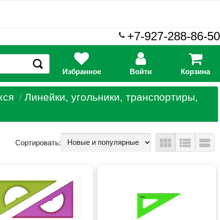
+7-927-288-86-50
Избранное
Войти
Корзина
хся
Линейки, угольники, транспортиры,
view_module
view_list
view_stream
Сортировать: