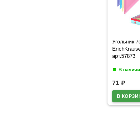
Угольник 7
ErichKraus
арт.57873
В наличи
71
₽