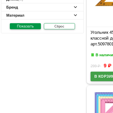
Бренд
Материал
Сброс
Угольник 4
классной д
арт.509780
В наличи
9
₽
299
₽