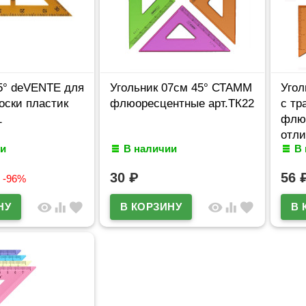
5° deVENTE для
Угольник 07см 45° СТАММ
Угол
оски пластик
флюоресцентные арт.ТК22
с тр
1
флю
отли
и
В наличии
В
30
₽
56
-96%
visibility
equalizer
favorite
visibility
equalizer
favorite