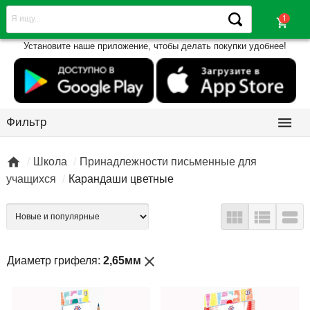
shopping_cart
Установите наше приложение, чтобы делать покупки удобнее!

Фильтр

Школа
Принадлежности письменные для
учащихся
Карандаши цветные



close
Диаметр грифеля:
2,65мм