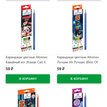
Карандаши цветные Attomex
Карандаши цветные Attomex
Кавайный кот (Kawaii Cat) 6
Лучшие Из Лучших (Best Of
цветов М, 2,65мм
The Best) 6 цветов М, 2,65мм
59
59
₽
₽
шестигранные арт.5021540
шестигранные арт.5021543
В наличии
В наличии