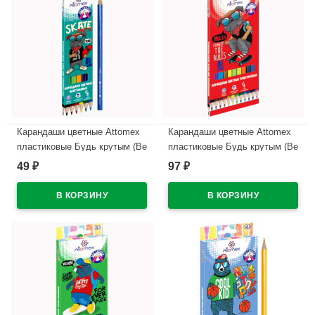
Карандаши цветные Attomex
Карандаши цветные Attomex
пластиковые Будь крутым (Be
пластиковые Будь крутым (Be
cool)6 цветов М 2,65мм
cool)12 цветов М 2,65мм
49
97
₽
₽
арт.5021610
арт.5022610
В наличии
В наличии