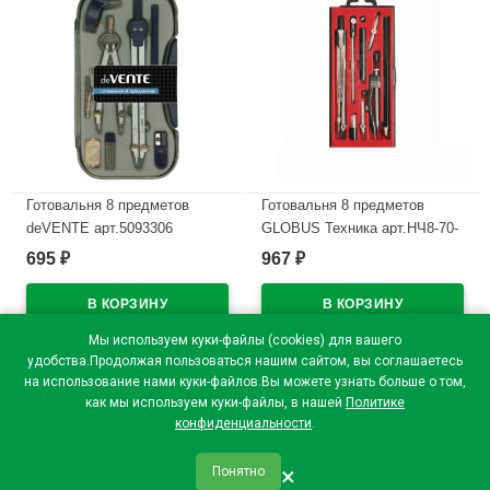
Готовальня 8 предметов
Готовальня 8 предметов
deVENTE арт.5093306
GLOBUS Техника арт.НЧ8-70-
60
695
967
₽
₽
В наличии
В наличии
Мы используем куки-файлы (cookies) для вашего
удобства.Продолжая пользоваться нашим сайтом, вы соглашаетесь
на использование нами куки-файлов.Вы можете узнать больше о том,
как мы используем куки-файлы, в нашей
Политике
конфиденциальности
.
×
Понятно
qr_code
home
favorite
verified
person