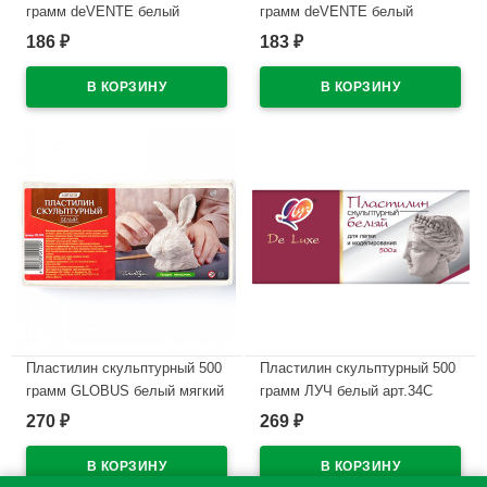
грамм deVENTE белый
грамм deVENTE белый
твердый арт 8042909
мягкий арт 8042908
186
183
₽
₽
В наличии
В наличии
Пластилин скульптурный 500
Пластилин скульптурный 500
грамм GLOBUS белый мягкий
грамм ЛУЧ белый арт.34С
арт ПЛС-07М
2244-08
270
269
₽
₽
В наличии
В наличии