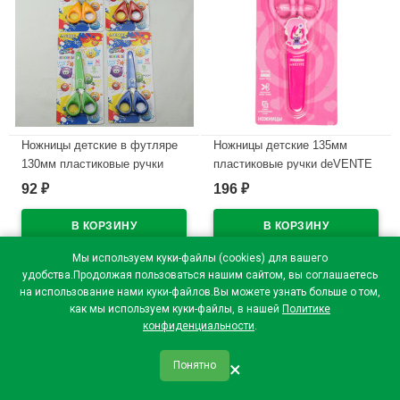
Ножницы детские в футляре
Ножницы детские 135мм
130мм пластиковые ручки
пластиковые ручки deVENTE
deVENTE арт 8010306
НикоНико (NicoNico:-))
92
196
₽
₽
розовые защитный футляр
В наличии
арт.8010326
В наличии
Мы используем куки-файлы (cookies) для вашего
удобства.Продолжая пользоваться нашим сайтом, вы соглашаетесь
на использование нами куки-файлов.Вы можете узнать больше о том,
как мы используем куки-файлы, в нашей
Политике
конфиденциальности
.
×
Понятно
qr_code
home
favorite
verified
person
Главная
Закладки
Мои купоны
Профиль